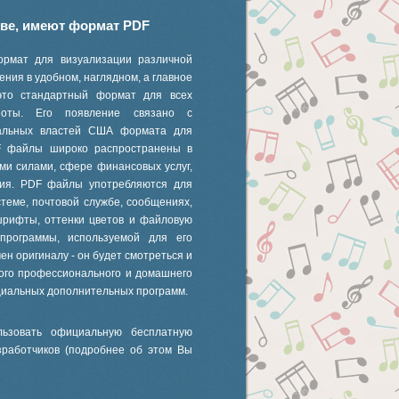
иве, имеют формат PDF
ормат для визуализации различной
ния в удобном, наглядном, а главное
это стандартный формат для всех
 ноты. Его появление связано с
ральных властей США формата для
F файлы широко распространены в
ми силами, сфере финансовых услуг,
ания. PDF файлы употребляются для
стеме, почтовой службе, сообщениях,
шрифты, оттенки цветов и файловую
 программы, используемой для его
ен оригиналу - он будет смотреться и
ного профессионального и домашнего
циальных дополнительных программ.
ьзовать официальную бесплатную
зработчиков (подробнее об этом Вы