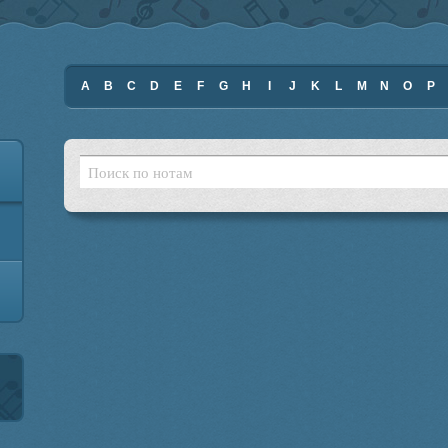
A
B
C
D
E
F
G
H
I
J
K
L
M
N
O
P