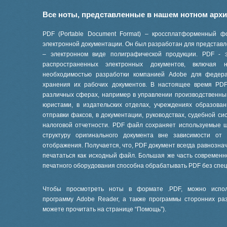
Все ноты, представленные в нашем нотном арх
PDF (Portable Document Format) – кроссплатформенный ф
электронной документации. Он был разработан для представле
– электронном виде полиграфической продукции. PDF - 
распространенных электронных документов, включая
необходимостью разработки компанией Adobe для феде
хранения их рабочих документов. В настоящее время PD
различных сферах, например в управлении производственны
юристами, в издательских отделах, учреждениях образов
отправки факсов, в документации, руководствах, судебной си
налоговой отчетности. PDF файл сохраняет используемые 
структуру оригинального документа вне зависимости от
отображения. Получается, что, PDF документ всегда равнознач
печататься как исходный файл. Большая же часть современ
печатного оборудования способна обрабатывать PDF без спе
Чтобы просмотреть ноты в формате .PDF, можно испол
программу Adobe Reader, а также программы сторонних ра
можете прочитать на странице “
Помощь
”).