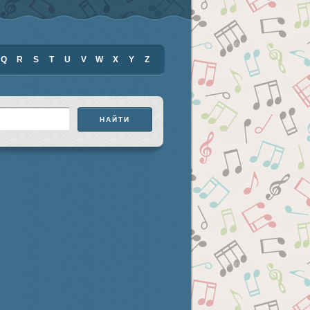
Q
R
S
T
U
V
W
X
Y
Z