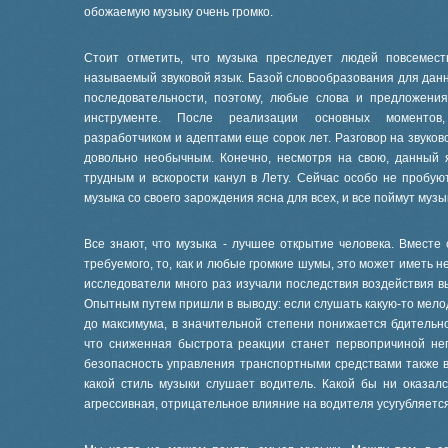
обожаемую музыку очень громко.
Стоит отметить, что музыка преследует людей повсемест
называемый звуковой язык. Базой словообразования для данн
последовательности, поэтому, любые слова и предложени
инструменте. После реализации основных моментов,
разработчиком и адептами еще сорок лет. Разговор на звуко
довольно необычным. Конечно, несмотря на свою, данный 
трудным и вскорости канул в Лету. Сейчас особо не пробуют
музыка со своего зарождения ясна для всех, и все поймут музы
Все знают, что музыка - лучшее открытие человека. Вместе
требуемого, то, как и любые громкие шумы, это может иметь
исследователи много раз изучали последствия воздействия в
Опытным путем пришли в выводу: если слушать какую-то мелод
до максимума, в значительной степени понижается бдительно
что сниженная быстрота реакции станет первопричиной нег
безопасность управления транспортными средствами также в
какой стиль музыки слушает водитель. Какой бы ни оказал
агрессивная, отрицательное влияние на водителя усугубляется