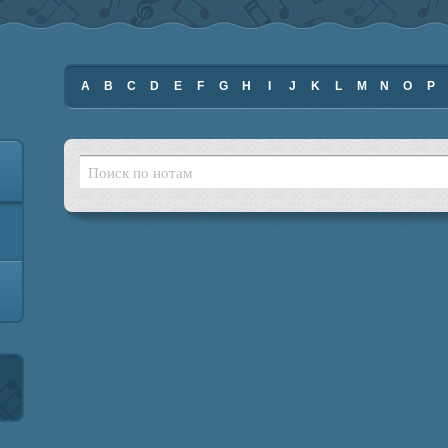
A
B
C
D
E
F
G
H
I
J
K
L
M
N
O
P