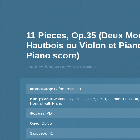
11 Pieces, Op.35 (Deux Mo
Hautbois ou Violon et Piano 
Piano score)
Главная
Композиторы
Glière Reinhold
Композитор:
Glière Reinhold
Инструменты:
Variously: Flute, Oboe, Cello, Clarinet, Bassoon,
Horn all with Piano
Формат:
PDF
Опус:
Op.35
Загрузок:
41