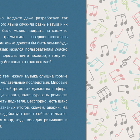
но. Когда-то даже разработали так
ого языка служили разные звуки и их
я было можно наиграть на каком-то
 грамматика совершенствовалась
вом языке должен бы быть чем-нибудь
язык казался пользователям ужасно
 сделать нечто похожее, к тому же,
ку без каких-то толкователей.
 с тем, ежели музыка слышна громче
 нежелательные последствия. Мировые
ысокой громкости музыки на шофера.
ию в авто, подняв уровень громкости
сть водителя. Бесспорно, есть шанс
ативных итогов, скажем, аварии. На
оздействует еще то обстоятельство,
ся жанр, когда мелодия ритмичная и
.