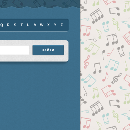
Q
R
S
T
U
V
W
X
Y
Z