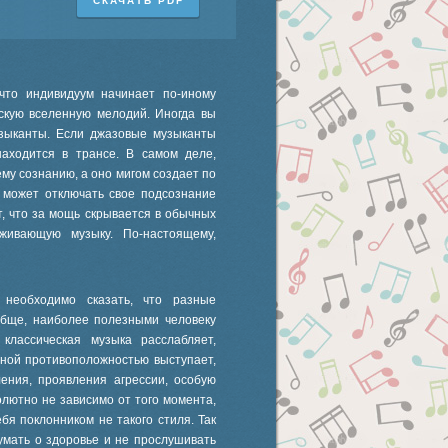
СКАЧАТЬ PDF
что индивидуум начинает по-иному
скую вселенную мелодий. Иногда вы
узыканты. Если джазовые музыканты
аходится в трансе. В самом деле,
му сознанию, а оно мигом создает по
 может отключать свое подсознание
, что за мощь скрывается в обычных
живающую музыку. По-настоящему,
 необходимо сказать, что разные
обще, наиболее полезными человеку
 классическая музыка расслабляет,
лной противоположностью выступает,
ения, проявления агрессии, особую
лютно не зависимо от того момента,
бя поклонником не такого стиля. Так
умать о здоровье и не прослушивать