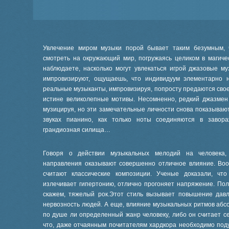
Увлечение миром музыки порой бывает таким безумным, 
смотреть на окружающий мир, погружаясь целиком в магиче
наблюдаете, насколько могут увлекаться игрой джазовые м
импровизируют, ощущаешь, что индивидуум элементарно н
реальные музыканты, импровизируя, попросту предаются свое
истине великолепные мотивы. Несомненно, редкий джазмен
музицируя, но эти замечательные личности снова показывают
звуках пианино, как только ноты соединяются в завора
грандиозная силища…
Говоря о действии музыкальных мелодий на человека,
направления оказывают совершенно отличное влияние. Во
считают классические композиции. Ученые доказали, что
излечивает гипертонию, отлично прогоняет напряжение. По
скажем, тяжелый рок.Этот стиль вызывает повышение давл
нервозность людей. А еще, влияние музыкальных ритмов абсо
по душе ли определенный жанр человеку, либо он считает се
что, даже отчаянным почитателям хардкора необходимо под