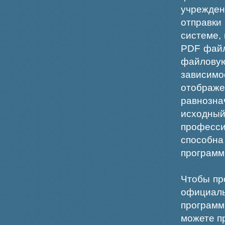
учрежде
отправки
системе,
PDF файл
файлов
зависи
отображ
равнознач
исходн
професс
способна
программ
Чтобы пр
официаль
программ
можете пр