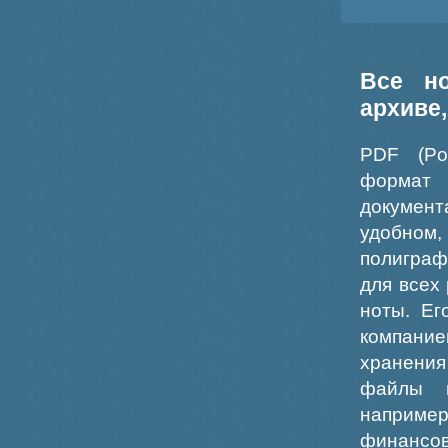
Все н
архиве
PDF (Po
формат
докумен
удобном
полиграф
для всех
ноты. Ег
компание
хранения
файлы ш
например
финансо