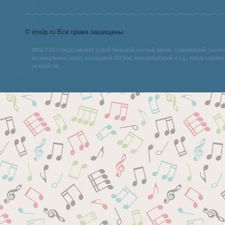
© imslp.ru Все права защищены
IMSLP.RU представляет собой большой нотный архив, содержащий тысяч
музыкальных школ, колледжей, ВУЗов, консерваторий и т.д., представле
устройств.