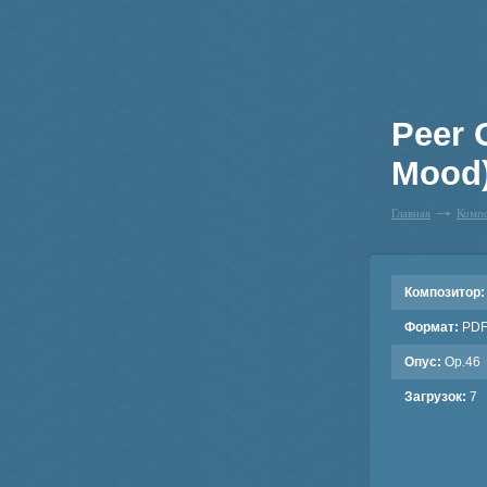
Peer 
Mood
Главная
Комп
Композитор:
Формат:
PD
Опус:
Op.46
Загрузок:
7