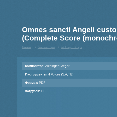
Omnes sancti Angeli custo
(Complete Score (monochr
Главная
Композиторы
Aichinger Gregor
Композитор:
Aichinger Gregor
Инструменты:
4 Voices (S,A,T,B)
Формат:
PDF
Загрузок:
11