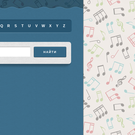
Q
R
S
T
U
V
W
X
Y
Z