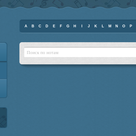
A
B
C
D
E
F
G
H
I
J
K
L
M
N
O
P