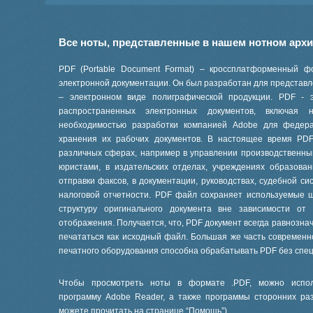
Все ноты, представленные в нашем нотном арх
PDF (Portable Document Format) – кроссплатформенный ф
электронной документации. Он был разработан для представле
– электронном виде полиграфической продукции. PDF - 
распространенных электронных документов, включая
необходимостью разработки компанией Adobe для феде
хранения их рабочих документов. В настоящее время PD
различных сферах, например в управлении производственны
юристами, в издательских отделах, учреждениях образов
отправки факсов, в документации, руководствах, судебной си
налоговой отчетности. PDF файл сохраняет используемые 
структуру оригинального документа вне зависимости от
отображения. Получается, что, PDF документ всегда равнознач
печататься как исходный файл. Большая же часть современ
печатного оборудования способна обрабатывать PDF без спе
Чтобы просмотреть ноты в формате .PDF, можно испол
программу Adobe Reader, а также программы сторонних ра
можете прочитать на странице “
Помощь
”).