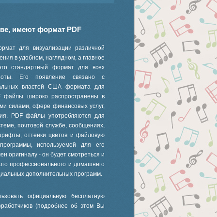
иве, имеют формат PDF
ормат для визуализации различной
ния в удобном, наглядном, а главное
это стандартный формат для всех
 ноты. Его появление связано с
ральных властей США формата для
F файлы широко распространены в
ми силами, сфере финансовых услуг,
ания. PDF файлы употребляются для
стеме, почтовой службе, сообщениях,
шрифты, оттенки цветов и файловую
 программы, используемой для его
ен оригиналу - он будет смотреться и
ного профессионального и домашнего
циальных дополнительных программ.
ьзовать официальную бесплатную
зработчиков (подробнее об этом Вы