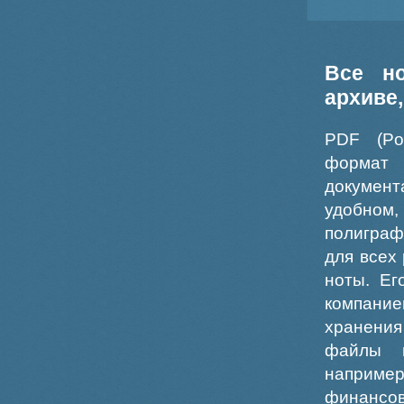
Все н
архиве
PDF (Po
формат
докумен
удобном
полиграф
для всех
ноты. Ег
компание
хранения
файлы ш
например
финансо