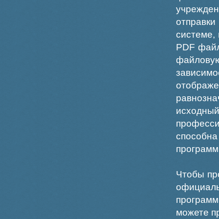
учрежде
отправки
системе,
PDF файл
файлов
зависи
отображ
равнознач
исходн
професс
способна
программ
Чтобы пр
официаль
программ
можете пр