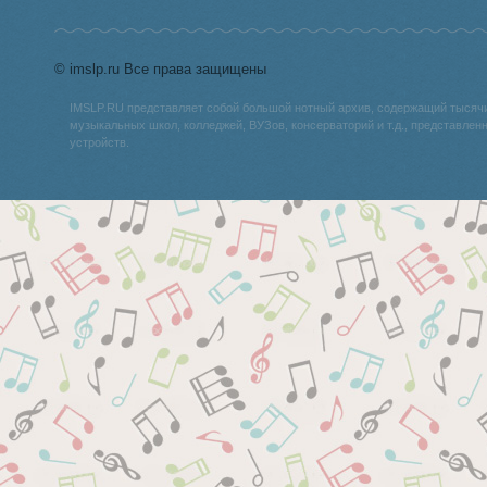
© imslp.ru Все права защищены
IMSLP.RU представляет собой большой нотный архив, содержащий тысяч
музыкальных школ, колледжей, ВУЗов, консерваторий и т.д., представле
устройств.