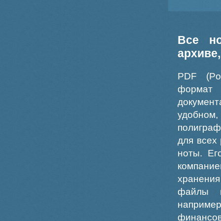
Все н
архиве
PDF (Po
формат
докумен
удобном
полиграф
для всех
ноты. Ег
компание
хранения
файлы ш
например
финансо