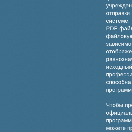
учрежде
отправки
системе,
PDF файл
файлов
зависи
отображ
равнознач
исходн
професс
способна
программ
Чтобы пр
официаль
программ
можете пр