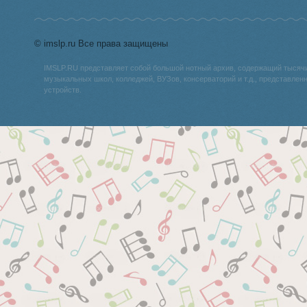
© imslp.ru Все права защищены
IMSLP.RU представляет собой большой нотный архив, содержащий тысяч
музыкальных школ, колледжей, ВУЗов, консерваторий и т.д., представле
устройств.