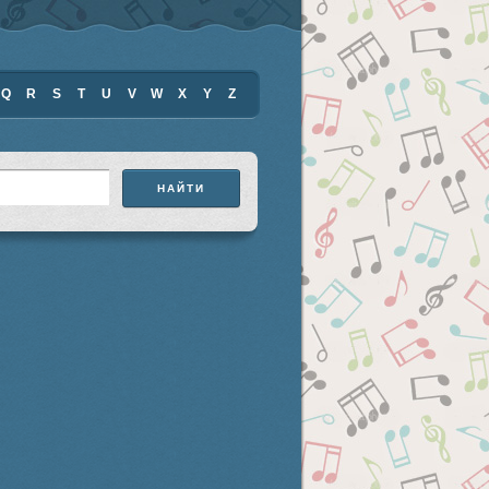
Q
R
S
T
U
V
W
X
Y
Z