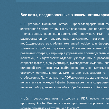
Все ноты, представленные в нашем нотном арх
PDF (Portable Document Format) – кроссплатформенный ф
электронной документации. Он был разработан для представле
– электронном виде полиграфической продукции. PDF - 
распространенных электронных документов, включая
необходимостью разработки компанией Adobe для феде
хранения их рабочих документов. В настоящее время PD
различных сферах, например в управлении производственны
юристами, в издательских отделах, учреждениях образов
отправки факсов, в документации, руководствах, судебной си
налоговой отчетности. PDF файл сохраняет используемые 
структуру оригинального документа вне зависимости от
отображения. Получается, что, PDF документ всегда равнознач
печататься как исходный файл. Большая же часть современ
печатного оборудования способна обрабатывать PDF без спе
Чтобы просмотреть ноты в формате .PDF, можно испол
программу Adobe Reader, а также программы сторонних ра
можете прочитать на странице “
Помощь
”).