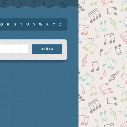
Q
R
S
T
U
V
W
X
Y
Z