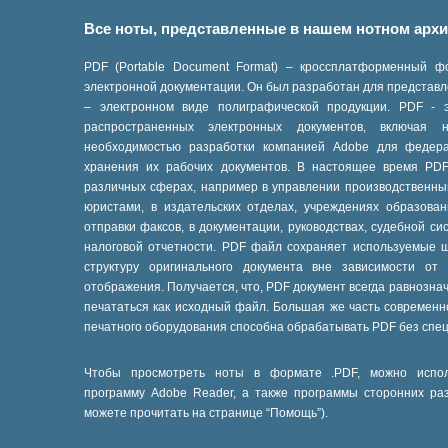
Все ноты, представленные в нашем нотном арх
PDF (Portable Document Format) – кроссплатформенный ф
электронной документации. Он был разработан для представле
– электронном виде полиграфической продукции. PDF - 
распространенных электронных документов, включая
необходимостью разработки компанией Adobe для феде
хранения их рабочих документов. В настоящее время PD
различных сферах, например в управлении производственны
юристами, в издательских отделах, учреждениях образов
отправки факсов, в документации, руководствах, судебной си
налоговой отчетности. PDF файл сохраняет используемые 
структуру оригинального документа вне зависимости от
отображения. Получается, что, PDF документ всегда равнознач
печататься как исходный файл. Большая же часть современ
печатного оборудования способна обрабатывать PDF без спе
Чтобы просмотреть ноты в формате .PDF, можно испол
программу Adobe Reader, а также программы сторонних ра
можете прочитать на странице “
Помощь
”).