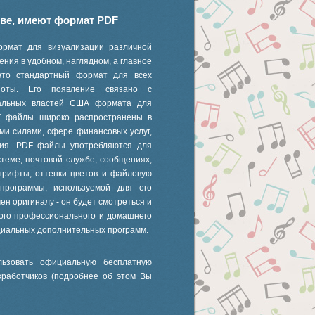
иве, имеют формат PDF
ормат для визуализации различной
ния в удобном, наглядном, а главное
это стандартный формат для всех
 ноты. Его появление связано с
ральных властей США формата для
F файлы широко распространены в
ми силами, сфере финансовых услуг,
ания. PDF файлы употребляются для
стеме, почтовой службе, сообщениях,
шрифты, оттенки цветов и файловую
 программы, используемой для его
ен оригиналу - он будет смотреться и
ного профессионального и домашнего
циальных дополнительных программ.
ьзовать официальную бесплатную
зработчиков (подробнее об этом Вы