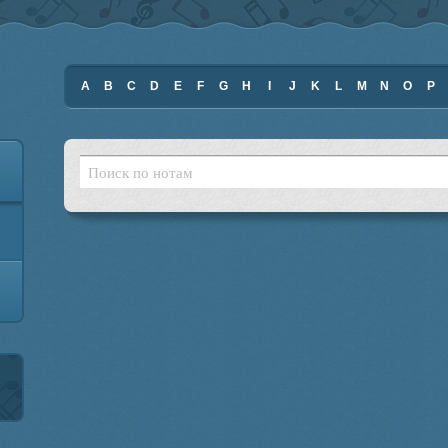
A
B
C
D
E
F
G
H
I
J
K
L
M
N
O
P