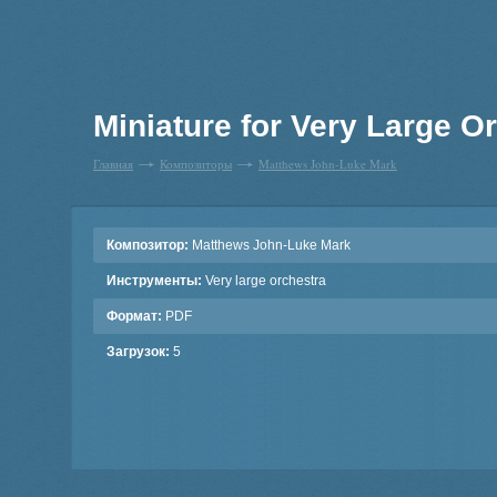
Miniature for Very Large Or
Главная
Композиторы
Matthews John-Luke Mark
Композитор:
Matthews John-Luke Mark
Инструменты:
Very large orchestra
Формат:
PDF
Загрузок:
5