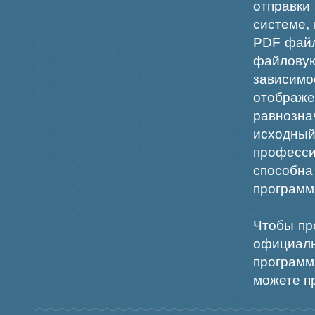
отправки
системе,
PDF файл
файлов
зависи
отображ
равнознач
исходн
професс
способна
программ
Чтобы пр
официаль
программ
можете пр