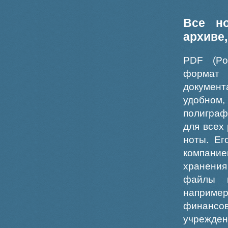
Все н
архиве
PDF (Po
формат
докумен
удобном
полиграф
для всех
ноты. Ег
компание
хранения
файлы ш
например
финансо
учрежде