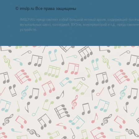
© imslp.ru Все права защищены
IMSLP.RU представляет собой большой нотный архив, содержащий тысяч
музыкальных школ, колледжей, ВУЗов, консерваторий и т.д., представле
устройств.