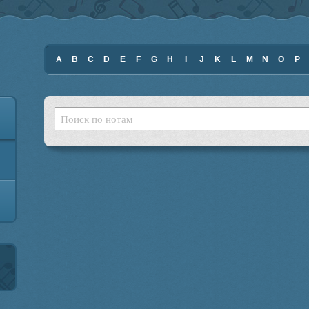
A
B
C
D
E
F
G
H
I
J
K
L
M
N
O
P