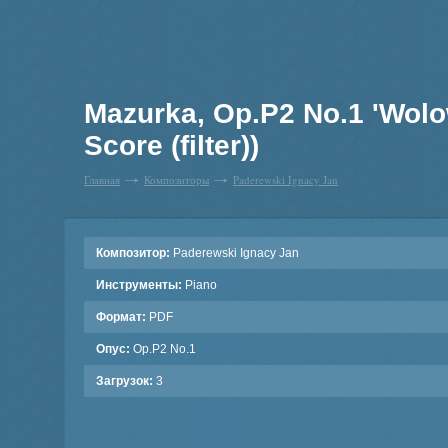
Mazurka, Op.P2 No.1 'Wol
Score (filter))
Главная
Композиторы
Paderewski Ignacy Jan
Композитор:
Paderewski Ignacy Jan
Инструменты:
Piano
Формат:
PDF
Опус:
Op.P2 No.1
Загрузок:
3