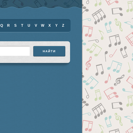
Q
R
S
T
U
V
W
X
Y
Z