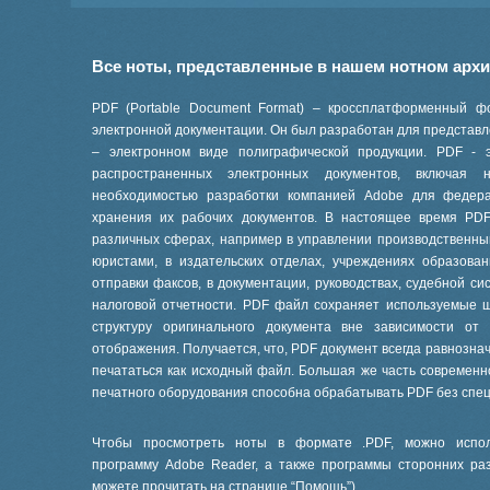
Все ноты, представленные в нашем нотном арх
PDF (Portable Document Format) – кроссплатформенный ф
электронной документации. Он был разработан для представле
– электронном виде полиграфической продукции. PDF - 
распространенных электронных документов, включая
необходимостью разработки компанией Adobe для феде
хранения их рабочих документов. В настоящее время PD
различных сферах, например в управлении производственны
юристами, в издательских отделах, учреждениях образов
отправки факсов, в документации, руководствах, судебной си
налоговой отчетности. PDF файл сохраняет используемые 
структуру оригинального документа вне зависимости от
отображения. Получается, что, PDF документ всегда равнознач
печататься как исходный файл. Большая же часть современ
печатного оборудования способна обрабатывать PDF без спе
Чтобы просмотреть ноты в формате .PDF, можно испол
программу Adobe Reader, а также программы сторонних ра
можете прочитать на странице “
Помощь
”).