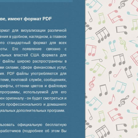
иве, имеют формат PDF
ормат для визуализации различной
ния в удобном, наглядном, а главное
это стандартный формат для всех
 ноты. Его появление связано с
ральных властей США формата для
F файлы широко распространены в
ми силами, сфере финансовых услуг,
ания. PDF файлы употребляются для
стеме, почтовой службе, сообщениях,
шрифты, оттенки цветов и файловую
 программы, используемой для его
ен оригиналу - он будет смотреться и
ного профессионального и домашнего
циальных дополнительных программ.
ьзовать официальную бесплатную
зработчиков (подробнее об этом Вы