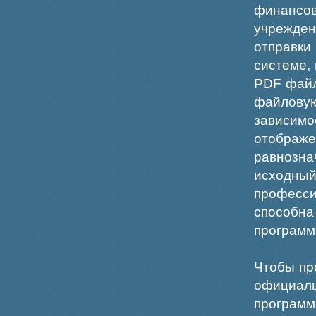
финансо
учрежде
отправки
системе,
PDF файл
файлов
зависи
отображ
равнознач
исходн
професс
способна
программ
Чтобы пр
официаль
программ