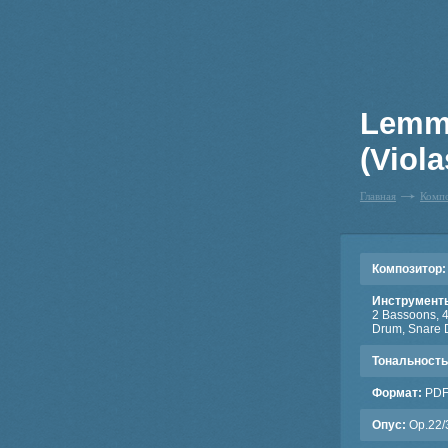
Lemmi
(Viola
Главная
Комп
Композитор:
Инструмент
2 Bassoons, 4
Drum, Snare 
Тональность
Формат:
PD
Опус:
Op.22/