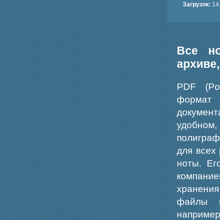
Загрузок:
14
Все н
архиве
PDF (Po
формат
докумен
удобном
полиграф
для всех
ноты. Ег
компание
хранения
файлы ш
например