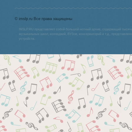
© imslp.ru Все права защищены
IMSLP.RU представляет собой большой нотный архив, содержащий тысяч
музыкальных школ, колледжей, ВУЗов, консерваторий и т.д., представле
устройств.