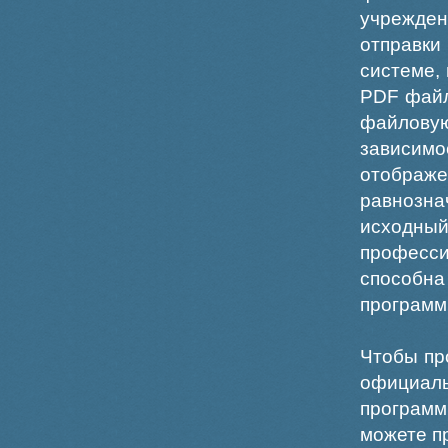
учрежде
отправки
системе,
PDF файл
файлов
зависи
отображ
равнознач
исходн
професс
способна
программ
Чтобы пр
официаль
программ
можете пр