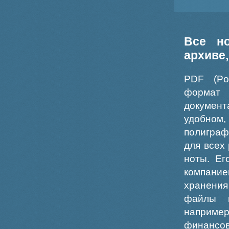
Все н
архиве
PDF (Po
формат
докумен
удобном
полиграф
для всех
ноты. Ег
компание
хранения
файлы ш
например
финансо