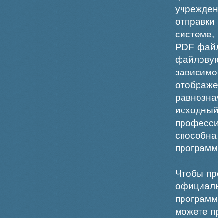
учрежде
отправки
системе,
PDF файл
файлов
зависи
отображ
равнознач
исходн
професс
способна
программ
Чтобы пр
официаль
программ
можете пр