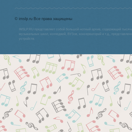
© imslp.ru Все права защищены
IMSLP.RU представляет собой большой нотный архив, содержащий тысяч
музыкальных школ, колледжей, ВУЗов, консерваторий и т.д., представле
устройств.