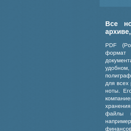
Все н
архиве
PDF (Po
формат
докумен
удобном
полиграф
для всех
ноты. Ег
компание
хранения
файлы ш
например
финансо