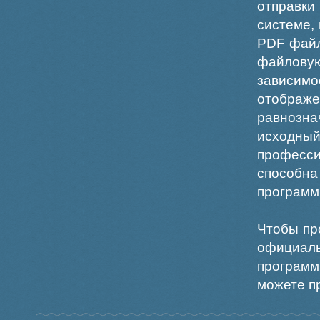
отправки
системе,
PDF файл
файлов
зависи
отображ
равнознач
исходн
професс
способна
программ
Чтобы пр
официаль
программ
можете пр