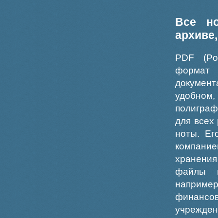
Все н
архиве
PDF (Po
формат
докумен
удобном
полиграф
для всех
ноты. Ег
компание
хранения
файлы ш
например
финансо
учрежде