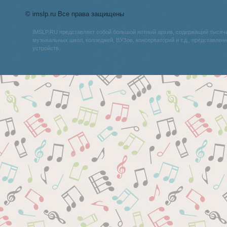
© imslp.ru Все права защищены
IMSLP.RU представляет собой большой нотный архив, содержащий тысяч
музыкальных школ, колледжей, ВУЗов, консерваторий и т.д., представле
устройств.