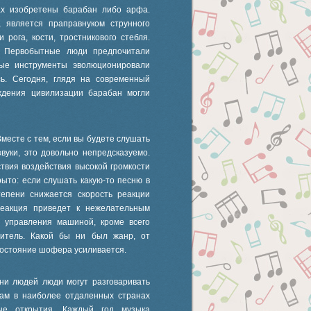
вах изобретены барабан либо арфа.
, является праправнуком струнного
рога, кости, тростникового стебля.
. Первобытные люди предпочитали
ные инструменты эволюционировали
ь. Сегодня, глядя на современный
ождения цивилизации барабан могли
Вместе с тем, если вы будете слушать
звуки, это довольно непредсказуемо.
твия воздействия высокой громкости
рыто: если слушать какую-то песню в
тепени снижается скорость реакции
реакция приведет к нежелательным
ь управления машиной, кроме всего
дитель. Какой бы ни был жанр, от
состояние шофера усиливается.
ни людей люди могут разговаривать
нам в наиболее отдаленных странах
ые открытия. Каждый год музыка