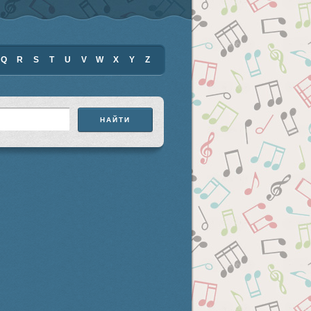
Q
R
S
T
U
V
W
X
Y
Z