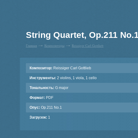
String Quartet, Op.211 No.
Главная
Композиторы
Reissiger Carl Gottlieb
Композитор:
Reissiger Carl Gottlieb
Инструменты:
2 violins, 1 viola, 1 cello
Тональность:
G major
Формат:
PDF
Опус:
Op.211 No.1
Загрузок:
1