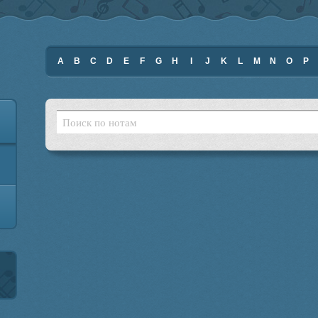
A
B
C
D
E
F
G
H
I
J
K
L
M
N
O
P