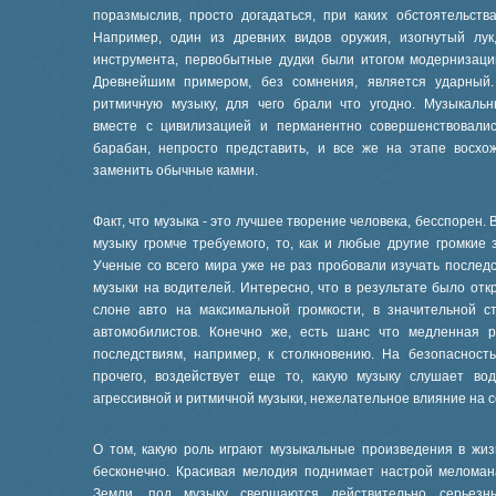
поразмыслив, просто догадаться, при каких обстоятельст
Например, один из древних видов оружия, изогнутый лук
инструмента, первобытные дудки были итогом модернизации 
Древнейшим примером, без сомнения, является ударный
ритмичную музыку, для чего брали что угодно. Музыкаль
вместе с цивилизацией и перманентно совершенствовалис
барабан, непросто представить, и все же на этапе восх
заменить обычные камни.
Факт, что музыка - это лучшее творение человека, бесспорен. 
музыку громче требуемого, то, как и любые другие громкие 
Ученые со всего мира уже не раз пробовали изучать последс
музыки на водителей. Интересно, что в результате было отк
слоне авто на максимальной громкости, в значительной с
автомобилистов. Конечно же, есть шанс что медленная 
последствиям, например, к столкновению. На безопасност
прочего, воздействует еще то, какую музыку слушает во
агрессивной и ритмичной музыки, нежелательное влияние на 
О том, какую роль играют музыкальные произведения в жиз
бесконечно. Красивая мелодия поднимает настрой мелома
Земли, под музыку свершаются действительно серьезн