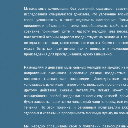
Музыкальные композиции, без сомнений, оказывают замет
исследования специалистов доказали, что увлечение музы
хвори, успокаивать, а также поднимать настроение. Тол
предложили объяснение таким невообразимым свойствам 
сознание принимает ритм и частоту мелодии или песни,
показателей особым образом воздействуют на человека. Сл
не одни только люди, также животные и цветы. Кроме того, в
может быть как позитивным, так и привести к нехороши
произведения для прослушивания, нужно взвешенно.
Размышляя о действии музыкальных мелодий на каждого из на
направления оказывают абсолютно разное воздействие.
называют классические композиции. Исследователи от
успокаивает, излечивает гипертонию, прекрасно прогоняет с
другому действует, скажем, металл.Эта музыка может п
враждебности, особой раздражительности слушателей. Кроме
будет зависеть, нравится ли конкретный жанр человеку, или ж
течения. По этой причине, и отчаянным почитателям тяж
здоровья и хотя бы не прослушивать любимую музыку на повы
Мы нередко спрашиваем себя о появлении разнообразных 