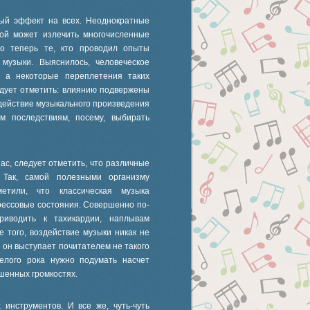
ный эффект на всех. Неоднократные
кой может излечить многочисленные
ько теперь те, кто проводил опыты
музыки. Выяснилось, человеческое
 а некоторые переплетения таких
едует отметить: влиянию подвержены
оздействие музыкального произведения
м последствиям, посему, выбирать
с, следует отметить, что различные
 Так, самой полезными организму
метили, что классическая музыка
трессовые состояния. Совершенно по-
риводить к тахикардии, наплывам
 того, воздействие музыки никак не
е он выступает почитателем не такого
елого рока нужно подумать насчет
шенных громкостях.
инструментов. И все же, чуть-чуть