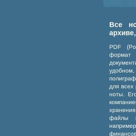
Все н
архиве
PDF (Po
формат
докумен
удобном
полиграф
для всех
ноты. Ег
компание
хранения
файлы ш
например
финансо