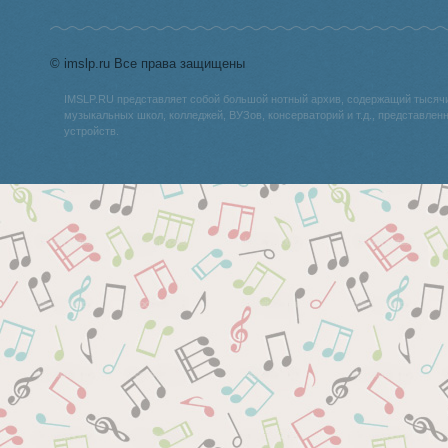
© imslp.ru Все права защищены
IMSLP.RU представляет собой большой нотный архив, содержащий тысяч
музыкальных школ, колледжей, ВУЗов, консерваторий и т.д., представле
устройств.