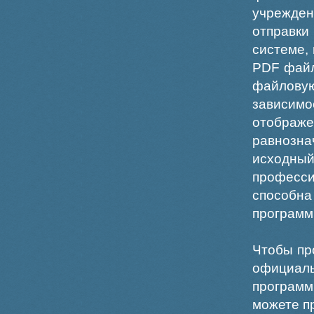
учрежде
отправки
системе,
PDF файл
файлов
зависи
отображ
равнознач
исходн
професс
способна
программ
Чтобы пр
официаль
программ
можете пр