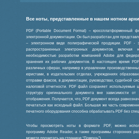
Все ноты, представленные в нашем нотном арх
PDF (Portable Document Format) – кроссплатформенный ф
электронной документации. Он был разработан для представле
– электронном виде полиграфической продукции. PDF - 
распространенных электронных документов, включая
необходимостью разработки компанией Adobe для феде
хранения их рабочих документов. В настоящее время PD
различных сферах, например в управлении производственны
юристами, в издательских отделах, учреждениях образов
отправки факсов, в документации, руководствах, судебной си
налоговой отчетности. PDF файл сохраняет используемые 
структуру оригинального документа вне зависимости от
отображения. Получается, что, PDF документ всегда равнознач
печататься как исходный файл. Большая же часть современ
печатного оборудования способна обрабатывать PDF без спе
Чтобы просмотреть ноты в формате .PDF, можно испол
программу Adobe Reader, а также программы сторонних ра
можете прочитать на странице “
Помощь
”).