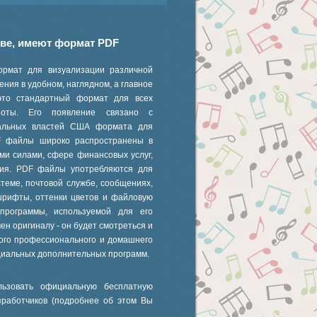
иве, имеют формат PDF
ормат для визуализации различной
ния в удобном, наглядном, а главное
это стандартный формат для всех
 ноты. Его появление связано с
ральных властей США формата для
F файлы широко распространены в
ми силами, сфере финансовых услуг,
ания. PDF файлы употребляются для
стеме, почтовой службе, сообщениях,
шрифты, оттенки цветов и файловую
 программы, используемой для его
ен оригиналу - он будет смотреться и
ного профессионального и домашнего
циальных дополнительных программ.
ьзовать официальную бесплатную
зработчиков (подробнее об этом Вы