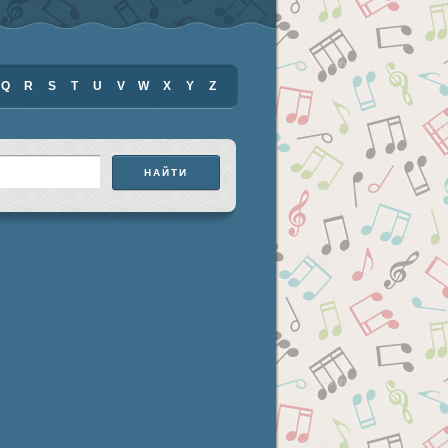
Q
R
S
T
U
V
W
X
Y
Z