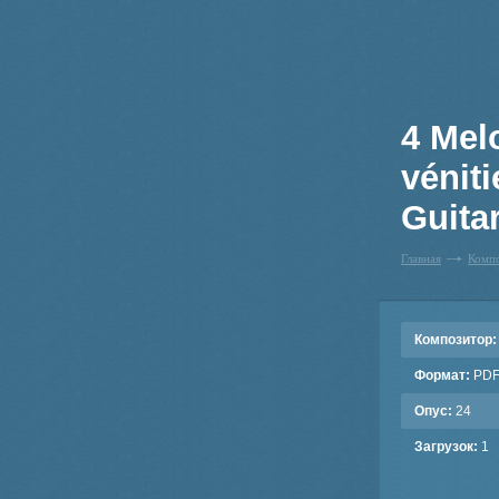
4 Mel
vénit
Guita
Главная
Комп
Композитор:
Формат:
PD
Опус:
24
Загрузок:
1