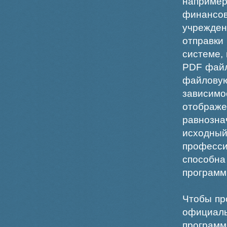
например
финансо
учрежде
отправки
системе,
PDF файл
файлов
зависи
отображ
равнознач
исходн
професс
способна
программ
Чтобы пр
официаль
программ