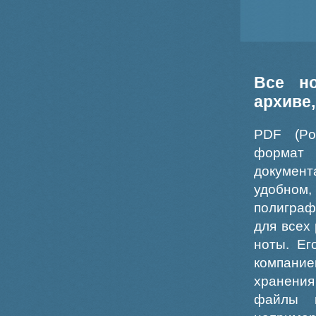
Все н
архиве
PDF (Po
формат
докумен
удобном
полиграф
для всех
ноты. Ег
компание
хранения
файлы ш