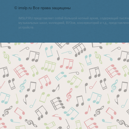
© imslp.ru Все права защищены
IMSLP.RU представляет собой большой нотный архив, содержащий тысяч
музыкальных школ, колледжей, ВУЗов, консерваторий и т.д., представле
устройств.