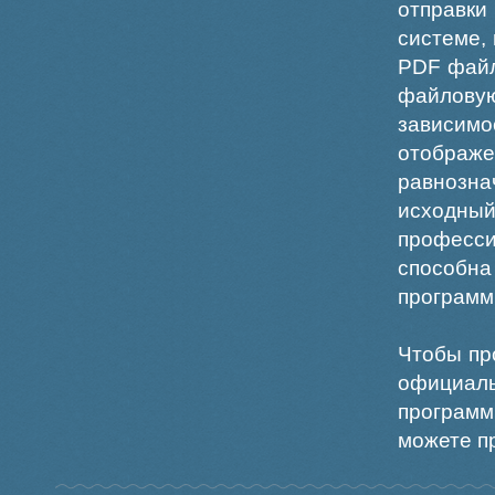
отправки
системе,
PDF файл
файлов
зависи
отображ
равнознач
исходн
професс
способна
программ
Чтобы пр
официаль
программ
можете пр