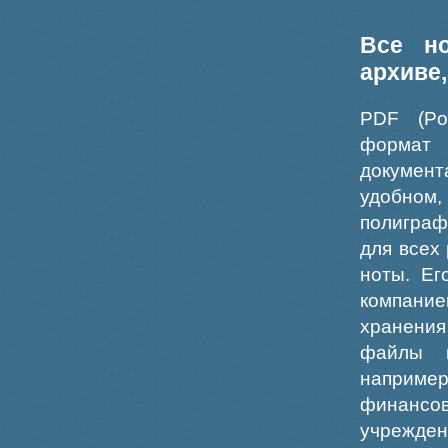
Все н
архиве
PDF (Po
формат
докумен
удобном
полиграф
для всех
ноты. Ег
компание
хранения
файлы ш
например
финансо
учрежде