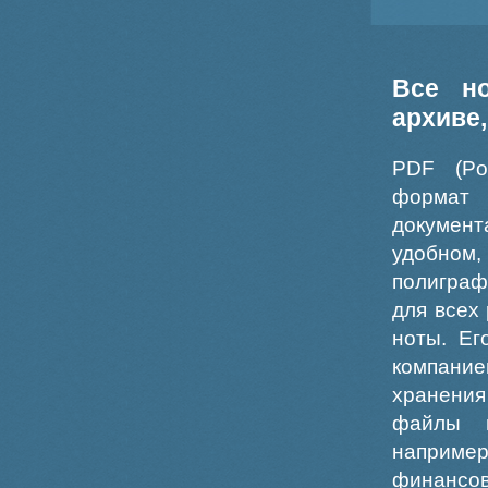
Все н
архиве
PDF (Po
формат
докумен
удобном
полиграф
для всех
ноты. Ег
компание
хранения
файлы ш
например
финансо