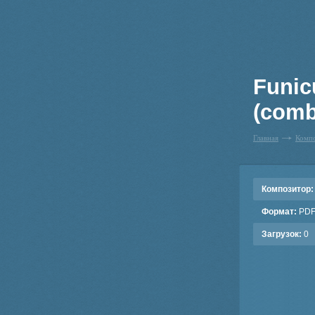
Funicu
(comb
Главная
Комп
Композитор:
Формат:
PD
Загрузок:
0