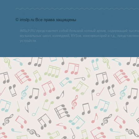
© imslp.ru Все права защищены
IMSLP.RU представляет собой большой нотный архив, содержащий тысяч
музыкальных школ, колледжей, ВУЗов, консерваторий и т.д., представле
устройств.