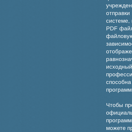
учрежде
отправки
системе,
PDF файл
файлов
зависи
отображ
равнознач
исходн
професс
способна
программ
Чтобы пр
официаль
программ
можете пр