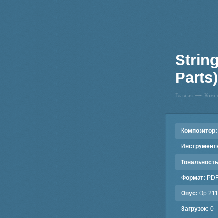
Strin
Parts)
Главная
Комп
Композитор:
Инструмент
Тональность
Формат:
PD
Опус:
Op.211
Загрузок:
0