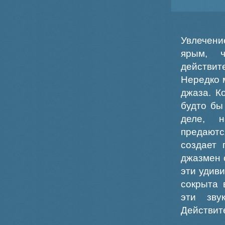
Увлечени
ярым, ч
действит
Нередко 
джаза. К
будто бы
деле, н
предаютс
создает 
джазмен 
эти удив
сокрыта 
эти зву
Действит