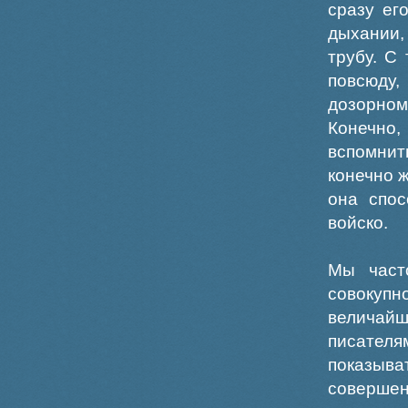
сразу ег
дыхании,
трубу. С
повсюду,
дозорном
Конечно
вспомни
конечно ж
она спо
войско.
Мы част
совокупн
величай
писателя
показыва
совершен