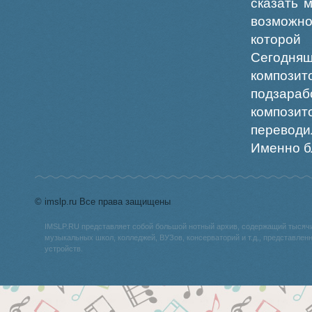
сказать 
возможно
которой
Сегодня
композит
подзара
компози
перевод
Именно бл
© imslp.ru Все права защищены
IMSLP.RU представляет собой большой нотный архив, содержащий тысяч
музыкальных школ, колледжей, ВУЗов, консерваторий и т.д., представле
устройств.