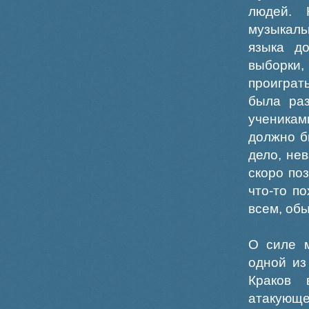
людей. 
музыкаль
языка д
выборки
проиграт
была раз
ученикам
должно б
дело, не
скоро по
что-то п
всем, об
О силе м
одной из
Краков 
атакующе