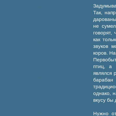
Задумыва
Так, нап
дарованы
не сумел
говорят,
как толь
звуков м
коров. Н
Первобы
птиц, а
являлся 
барабан 
традици
однако, 
вкусу бы 
Нужно от