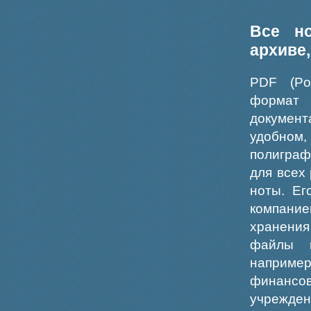
Все н
архиве
PDF (Po
формат
докумен
удобном
полиграф
для всех
ноты. Ег
компание
хранения
файлы ш
например
финансо
учрежде