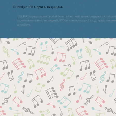
© imslp.ru Все права защищены
IMSLP.RU представляет собой большой нотный архив, содержащий тысяч
музыкальных школ, колледжей, ВУЗов, консерваторий и т.д., представле
устройств.