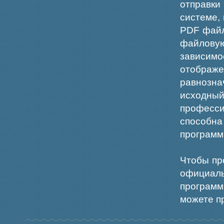
отправки
системе,
PDF файл
файлов
зависи
отображ
равнознач
исходн
професс
способна
программ
Чтобы пр
официаль
программ
можете пр