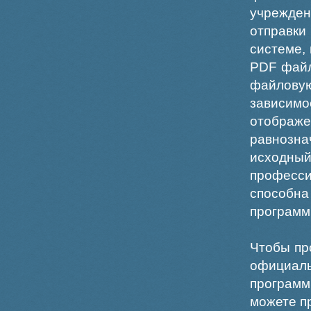
учрежде
отправки
системе,
PDF файл
файлов
зависи
отображ
равнознач
исходн
професс
способна
программ
Чтобы пр
официаль
программ
можете пр