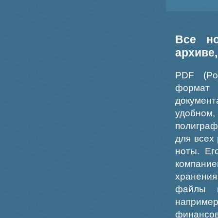
Все н
архиве
PDF (Po
формат
докумен
удобном
полиграф
для всех
ноты. Ег
компание
хранения
файлы ш
например
финансо