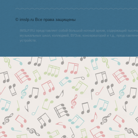
© imslp.ru Все права защищены
IMSLP.RU представляет собой большой нотный архив, содержащий тысяч
музыкальных школ, колледжей, ВУЗов, консерваторий и т.д., представле
устройств.