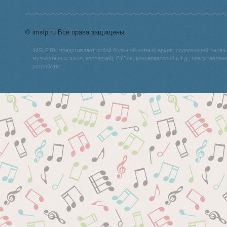
© imslp.ru Все права защищены
IMSLP.RU представляет собой большой нотный архив, содержащий тысяч
музыкальных школ, колледжей, ВУЗов, консерваторий и т.д., представле
устройств.