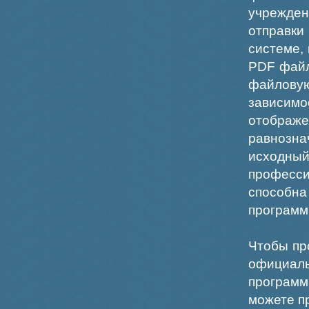
учрежде
отправки
системе,
PDF файл
файлов
зависи
отображ
равнознач
исходн
професс
способна
программ
Чтобы пр
официаль
программ
можете пр