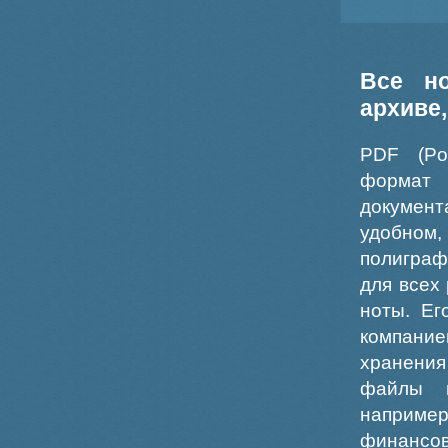
Все н
архиве
PDF (Po
формат
докумен
удобном
полиграф
для всех
ноты. Ег
компание
хранения
файлы ш
например
финансо