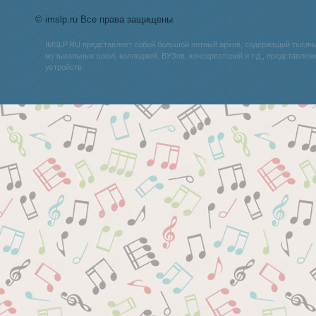
© imslp.ru Все права защищены
IMSLP.RU представляет собой большой нотный архив, содержащий тысяч
музыкальных школ, колледжей, ВУЗов, консерваторий и т.д., представле
устройств.