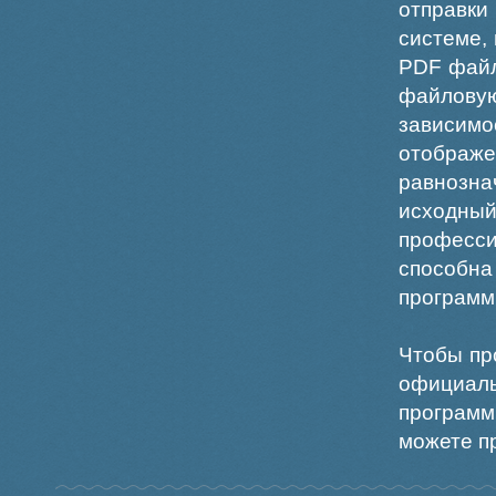
отправки
системе,
PDF файл
файлов
зависи
отображ
равнознач
исходн
професс
способна
программ
Чтобы пр
официаль
программ
можете пр