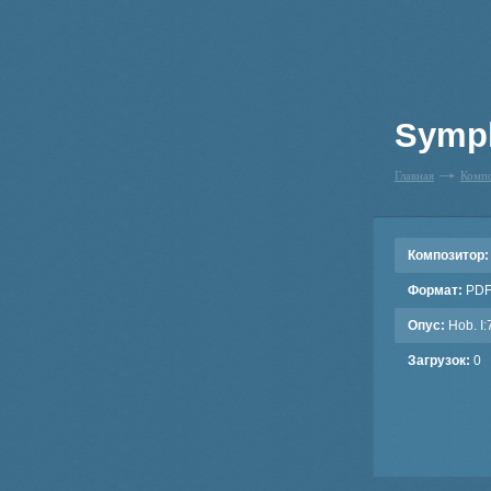
Symph
Главная
Комп
Композитор:
Формат:
PD
Опус:
Hob. I:
Загрузок:
0