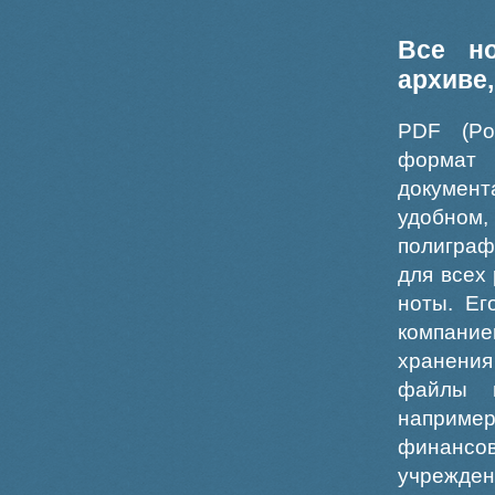
Все н
архиве
PDF (Po
формат
докумен
удобном
полиграф
для всех
ноты. Ег
компание
хранения
файлы ш
например
финансо
учрежде