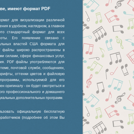
иве, имеют формат PDF
ормат для визуализации различной
ния в удобном, наглядном, а главное
это стандартный формат для всех
 ноты. Его появление связано с
ральных властей США формата для
F файлы широко распространены в
ми силами, сфере финансовых услуг,
ания. PDF файлы употребляются для
стеме, почтовой службе, сообщениях,
шрифты, оттенки цветов и файловую
 программы, используемой для его
ен оригиналу - он будет смотреться и
ного профессионального и домашнего
циальных дополнительных программ.
ьзовать официальную бесплатную
зработчиков (подробнее об этом Вы