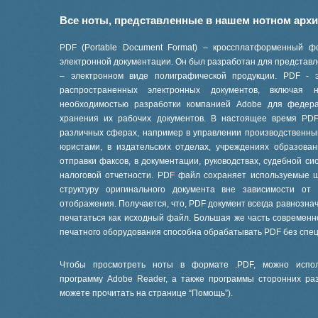
Все ноты, представленные в нашем нотном арх
PDF (Portable Document Format) – кроссплатформенный ф
электронной документации. Он был разработан для представле
– электронном виде полиграфической продукции. PDF - 
распространенных электронных документов, включая
необходимостью разработки компанией Adobe для феде
хранения их рабочих документов. В настоящее время PD
различных сферах, например в управлении производственны
юристами, в издательских отделах, учреждениях образов
отправки факсов, в документации, руководствах, судебной си
налоговой отчетности. PDF файл сохраняет используемые 
структуру оригинального документа вне зависимости от
отображения. Получается, что, PDF документ всегда равнознач
печататься как исходный файл. Большая же часть современ
печатного оборудования способна обрабатывать PDF без спе
Чтобы просмотреть ноты в формате .PDF, можно испол
программу Adobe Reader, а также программы сторонних ра
можете прочитать на странице “
Помощь
”).