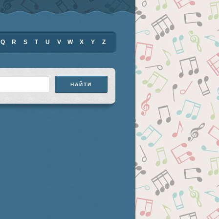
Q
R
S
T
U
V
W
X
Y
Z