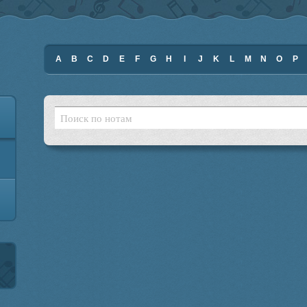
A
B
C
D
E
F
G
H
I
J
K
L
M
N
O
P