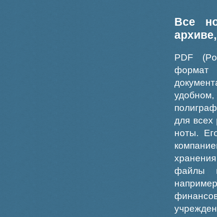
Все н
архиве
PDF (Po
формат
докумен
удобном
полиграф
для всех
ноты. Ег
компание
хранения
файлы ш
например
финансо
учрежде