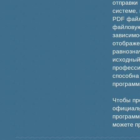
отправки
системе,
PDF файл
файлов
зависи
отображ
равнознач
исходн
професс
способна
программ
Чтобы пр
официаль
программ
можете пр