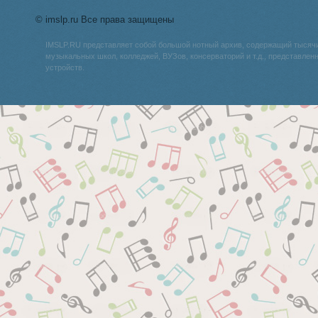
© imslp.ru Все права защищены
IMSLP.RU представляет собой большой нотный архив, содержащий тысяч
музыкальных школ, колледжей, ВУЗов, консерваторий и т.д., представле
устройств.