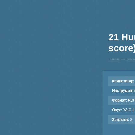
21 Hu
score
Главная
Комп
Композитор:
Инструмент
Формат:
PD
Опус:
WoO 1
Загрузок:
3