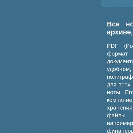
Все н
архиве
PDF (Po
формат
докумен
удобном
полиграф
для всех
ноты. Ег
компание
хранения
файлы ш
например
финансо