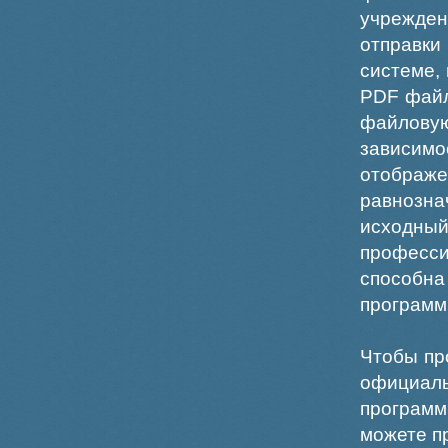
учрежде
отправки
системе,
PDF файл
файлов
зависи
отображ
равнознач
исходн
професс
способна
программ
Чтобы пр
официаль
программ
можете пр