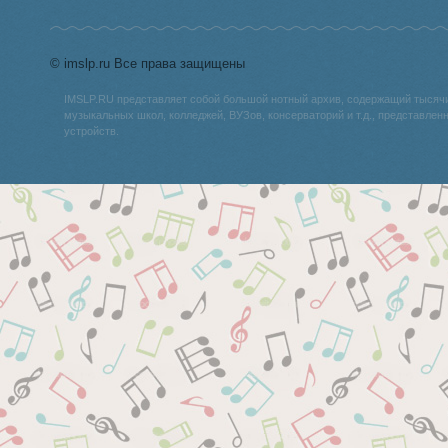
© imslp.ru Все права защищены
IMSLP.RU представляет собой большой нотный архив, содержащий тысяч
музыкальных школ, колледжей, ВУЗов, консерваторий и т.д., представле
устройств.