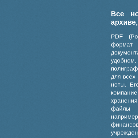
Все н
архиве
PDF (Po
формат
докумен
удобном
полиграф
для всех
ноты. Ег
компание
хранения
файлы ш
например
финансо
учрежде