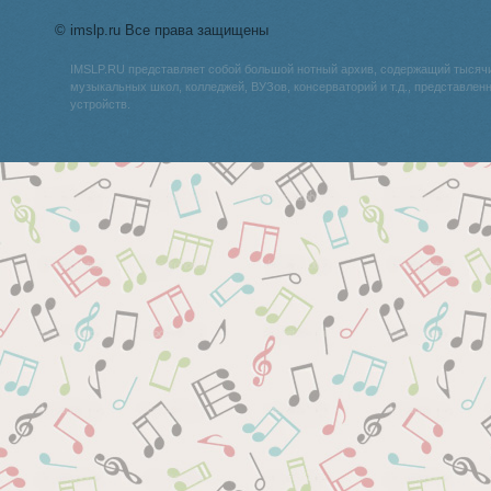
© imslp.ru Все права защищены
IMSLP.RU представляет собой большой нотный архив, содержащий тысяч
музыкальных школ, колледжей, ВУЗов, консерваторий и т.д., представле
устройств.