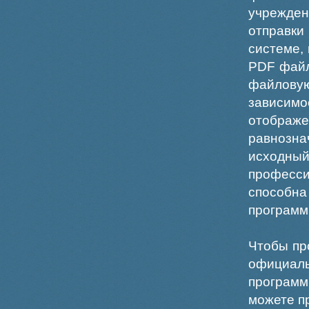
учрежде
отправки
системе,
PDF файл
файлов
зависи
отображ
равнознач
исходн
професс
способна
программ
Чтобы пр
официаль
программ
можете пр