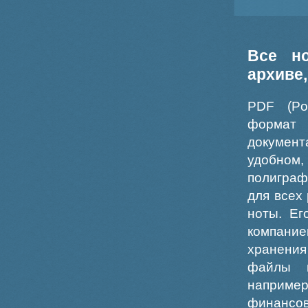
Все н
архиве
PDF (Po
формат
докумен
удобном
полиграф
для всех
ноты. Ег
компание
хранения
файлы ш
например
финансо