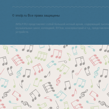
© imslp.ru Все права защищены
IMSLP.RU представляет собой большой нотный архив, содержащий тысяч
музыкальных школ, колледжей, ВУЗов, консерваторий и т.д., представле
устройств.