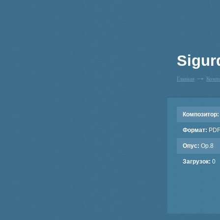
Sigur
Главная
Комп
Композитор:
Формат:
PD
Опус:
Op.8
Загрузок:
0