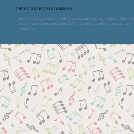
© imslp.ru Все права защищены
IMSLP.RU представляет собой большой нотный архив, содержащий тысяч
музыкальных школ, колледжей, ВУЗов, консерваторий и т.д., представле
устройств.