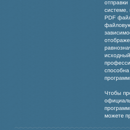
отправки
системе,
PDF файл
файлов
зависи
отображ
равнознач
исходн
професс
способна
программ
Чтобы пр
официаль
программ
можете пр