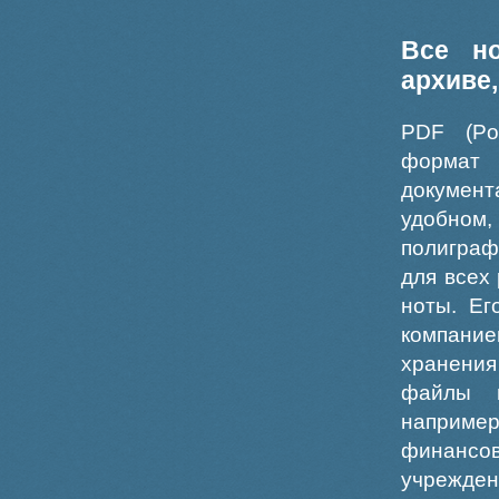
Все н
архиве
PDF (Po
формат
докумен
удобном
полиграф
для всех
ноты. Ег
компание
хранения
файлы ш
например
финансо
учрежде