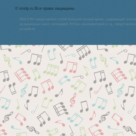
© imslp.ru Все права защищены
IMSLP.RU представляет собой большой нотный архив, содержащий тысяч
музыкальных школ, колледжей, ВУЗов, консерваторий и т.д., представле
устройств.