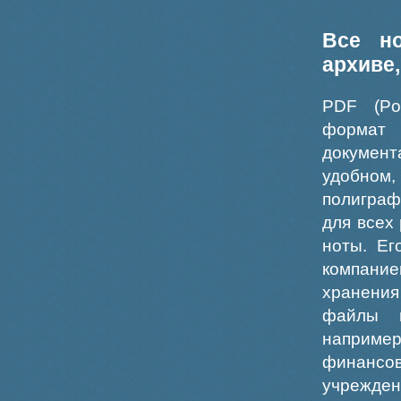
Все н
архиве
PDF (Po
формат
докумен
удобном
полиграф
для всех
ноты. Ег
компание
хранения
файлы ш
например
финансо
учрежде