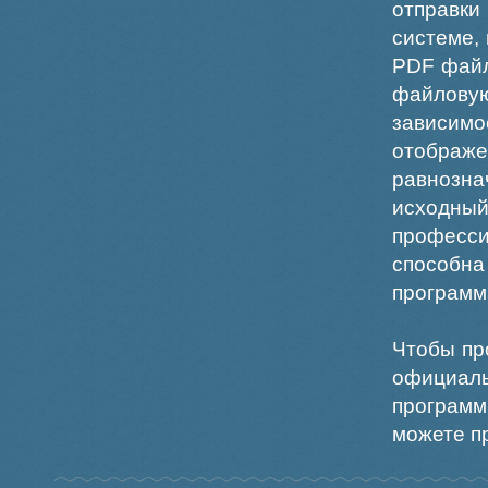
отправки
системе,
PDF файл
файлов
зависи
отображ
равнознач
исходн
професс
способна
программ
Чтобы пр
официаль
программ
можете пр