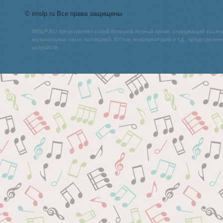
© imslp.ru Все права защищены
IMSLP.RU представляет собой большой нотный архив, содержащий тысяч
музыкальных школ, колледжей, ВУЗов, консерваторий и т.д., представле
устройств.