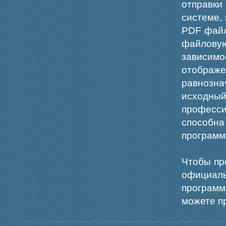
отправки
системе,
PDF файл
файлов
зависи
отображ
равнознач
исходн
професс
способна
программ
Чтобы пр
официаль
программ
можете пр