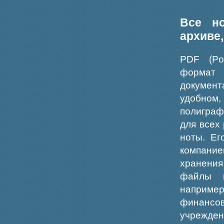
Все н
архиве
PDF (Po
формат
докумен
удобном
полиграф
для всех
ноты. Ег
компание
хранения
файлы ш
например
финансо
учрежде