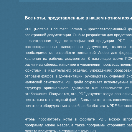
Все ноты, представленные в нашем нотном арх
PDF (Portable Document Format) – кроссплатформенный ф
электронной документации. Он был разработан для представле
– электронном виде полиграфической продукции. PDF - 
распространенных электронных документов, включая
необходимостью разработки компанией Adobe для феде
хранения их рабочих документов. В настоящее время PD
различных сферах, например в управлении производственны
юристами, в издательских отделах, учреждениях образов
отправки факсов, в документации, руководствах, судебной си
налоговой отчетности. PDF файл сохраняет используемые 
структуру оригинального документа вне зависимости от
отображения. Получается, что, PDF документ всегда равнознач
печататься как исходный файл. Большая же часть современ
печатного оборудования способна обрабатывать PDF без спе
Чтобы просмотреть ноты в формате .PDF, можно испол
программу Adobe Reader, а также программы сторонних ра
можете прочитать на странице “
Помощь
”).