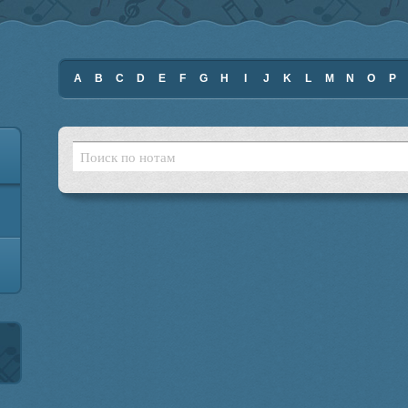
A
B
C
D
E
F
G
H
I
J
K
L
M
N
O
P