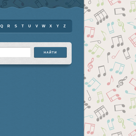
Q
R
S
T
U
V
W
X
Y
Z