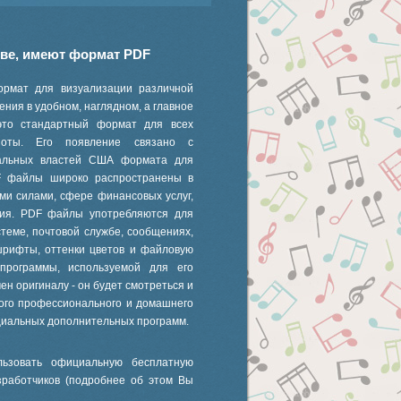
иве, имеют формат PDF
ормат для визуализации различной
ния в удобном, наглядном, а главное
это стандартный формат для всех
 ноты. Его появление связано с
ральных властей США формата для
F файлы широко распространены в
ми силами, сфере финансовых услуг,
ания. PDF файлы употребляются для
стеме, почтовой службе, сообщениях,
шрифты, оттенки цветов и файловую
 программы, используемой для его
ен оригиналу - он будет смотреться и
ного профессионального и домашнего
циальных дополнительных программ.
ьзовать официальную бесплатную
зработчиков (подробнее об этом Вы