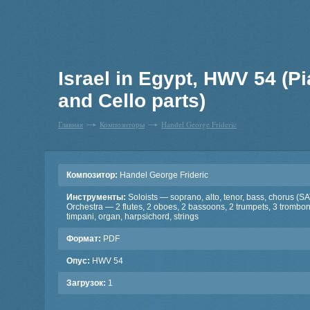
Israel in Egypt, HWV 54 (Pi
and Cello parts)
Главная
Композиторы
Handel George Frideric
Композитор:
Handel George Frideric
Инструменты:
Soloists — soprano, alto, tenor, bass, chorus (S
Orchestra — 2 flutes, 2 oboes, 2 bassoons, 2 trumpets, 3 trombo
timpani, organ, harpsichord, strings
Формат:
PDF
Опус:
HWV 54
Загрузок:
1