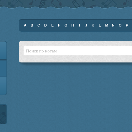
A
B
C
D
E
F
G
H
I
J
K
L
M
N
O
P