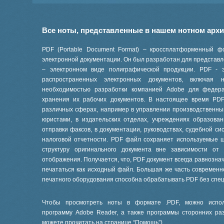
Все ноты, представленные в нашем нотном арх
PDF (Portable Document Format) – кроссплатформенный ф
электронной документации. Он был разработан для представле
– электронном виде полиграфической продукции. PDF - 
распространенных электронных документов, включая
необходимостью разработки компанией Adobe для феде
хранения их рабочих документов. В настоящее время PD
различных сферах, например в управлении производственны
юристами, в издательских отделах, учреждениях образов
отправки факсов, в документации, руководствах, судебной си
налоговой отчетности. PDF файл сохраняет используемые 
структуру оригинального документа вне зависимости от
отображения. Получается, что, PDF документ всегда равнознач
печататься как исходный файл. Большая же часть современ
печатного оборудования способна обрабатывать PDF без спе
Чтобы просмотреть ноты в формате .PDF, можно испол
программу Adobe Reader, а также программы сторонних ра
можете прочитать на странице “
Помощь
”).