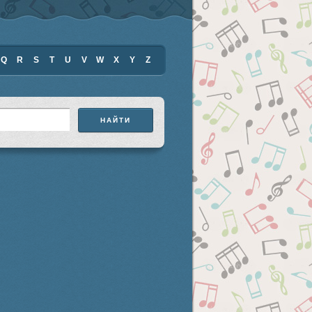
Q
R
S
T
U
V
W
X
Y
Z