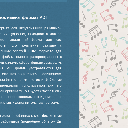
иве, имеют формат PDF
ормат для визуализации различной
ния в удобном, наглядном, а главное
это стандартный формат для всех
 ноты. Его появление связано с
ральных властей США формата для
F файлы широко распространены в
ми силами, сфере финансовых услуг,
ания. PDF файлы употребляются для
стеме, почтовой службе, сообщениях,
шрифты, оттенки цветов и файловую
 программы, используемой для его
ен оригиналу - он будет смотреться и
ного профессионального и домашнего
циальных дополнительных программ.
ьзовать официальную бесплатную
зработчиков (подробнее об этом Вы