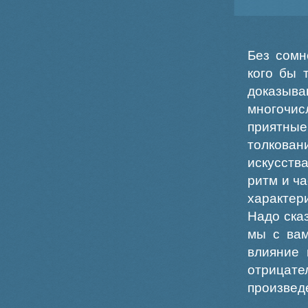
Без сомн
кого бы 
доказыв
многочис
приятные
толкова
искусств
ритм и ч
характер
Надо ска
мы с вам
влияние 
отрица
произвед