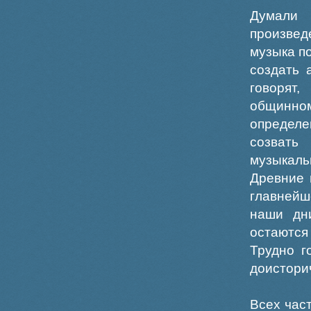
Думали 
произвед
музыка п
создать 
говорят
общинном
определе
созвать
музыкал
Древние 
главнейш
наши дн
остаются
Трудно г
доистори
Всех час