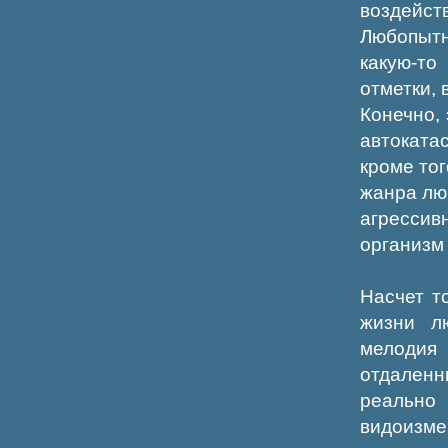
воздейс
Любопытн
какую-то
отметки,
Конечно,
автоката
кроме тог
жанра лю
агрессив
организм 
Насчет т
жизни л
мелодия
отдаленн
реально
видоизме