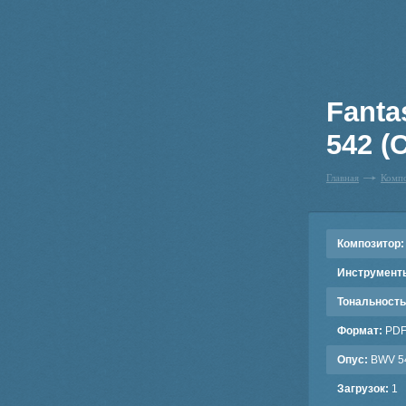
Fanta
542 (
Главная
Комп
Композитор:
Инструмент
Тональность
Формат:
PD
Опус:
BWV 5
Загрузок:
1