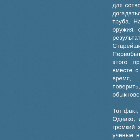
для сотв
догадатьс
труба. Н
оружия, 
результ
Старейш
Первобыт
этого п
вместе с
время, 
поверить
обыкнове
Тот факт,
Однако, 
громкий 
ученые н