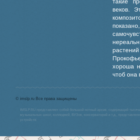
такие пр
веков. Э
композит
показан
самочувс
нереаль
растений
Прокофье
хороша н
чтоб она
© imslp.ru Все права защищены
IMSLP.RU представляет собой большой нотный архив, содержащий тысяч
музыкальных школ, колледжей, ВУЗов, консерваторий и т.д., представле
устройств.