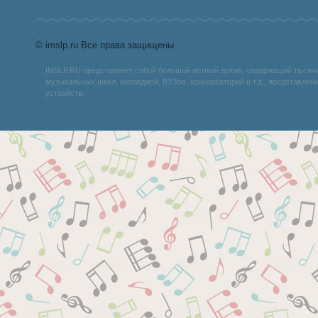
© imslp.ru Все права защищены
IMSLP.RU представляет собой большой нотный архив, содержащий тысяч
музыкальных школ, колледжей, ВУЗов, консерваторий и т.д., представле
устройств.