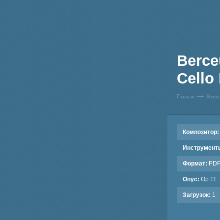
Berce
Cello 
Главная
Комп
Композитор:
Инструмент
Формат:
PD
Опус:
Op.11
Загрузок:
1