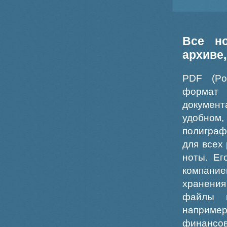
Все н
архиве
PDF (Po
формат
докумен
удобном
полиграф
для всех
ноты. Ег
компание
хранения
файлы ш
например
финансо