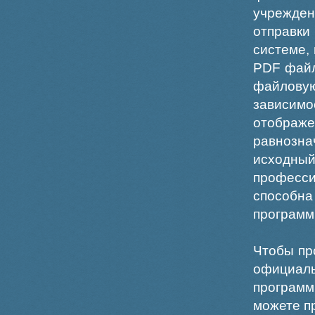
учрежде
отправки
системе,
PDF файл
файлов
зависи
отображ
равнознач
исходн
професс
способна
программ
Чтобы пр
официаль
программ
можете пр