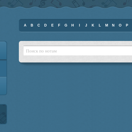
A
B
C
D
E
F
G
H
I
J
K
L
M
N
O
P