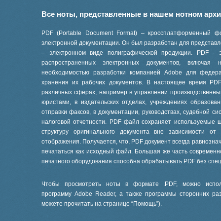
Все ноты, представленные в нашем нотном арх
PDF (Portable Document Format) – кроссплатформенный ф
электронной документации. Он был разработан для представле
– электронном виде полиграфической продукции. PDF - 
распространенных электронных документов, включая
необходимостью разработки компанией Adobe для феде
хранения их рабочих документов. В настоящее время PD
различных сферах, например в управлении производственны
юристами, в издательских отделах, учреждениях образов
отправки факсов, в документации, руководствах, судебной си
налоговой отчетности. PDF файл сохраняет используемые 
структуру оригинального документа вне зависимости от
отображения. Получается, что, PDF документ всегда равнознач
печататься как исходный файл. Большая же часть современ
печатного оборудования способна обрабатывать PDF без спе
Чтобы просмотреть ноты в формате .PDF, можно испол
программу Adobe Reader, а также программы сторонних ра
можете прочитать на странице “
Помощь
”).