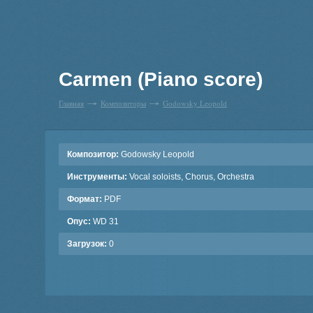
Carmen (Piano score)
Главная
Композиторы
Godowsky Leopold
Композитор:
Godowsky Leopold
Инструменты:
Vocal soloists, Chorus, Orchestra
Формат:
PDF
Опус:
WD 31
Загрузок:
0