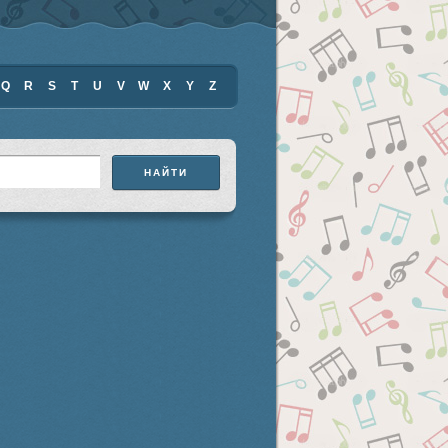
Q
R
S
T
U
V
W
X
Y
Z