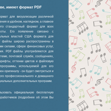
иве, имеют формат PDF
ормат для визуализации различной
ния в удобном, наглядном, а главное
это стандартный формат для всех
 ноты. Его появление связано с
ральных властей США формата для
F файлы широко распространены в
ми силами, сфере финансовых услуг,
ания. PDF файлы употребляются для
стеме, почтовой службе, сообщениях,
шрифты, оттенки цветов и файловую
 программы, используемой для его
ен оригиналу - он будет смотреться и
ного профессионального и домашнего
циальных дополнительных программ.
ьзовать официальную бесплатную
зработчиков (подробнее об этом Вы