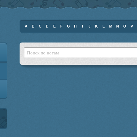
A
B
C
D
E
F
G
H
I
J
K
L
M
N
O
P