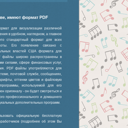
иве, имеют формат PDF
ормат для визуализации различной
ния в удобном, наглядном, а главное
это стандартный формат для всех
 ноты. Его появление связано с
ральных властей США формата для
F файлы широко распространены в
ми силами, сфере финансовых услуг,
ания. PDF файлы употребляются для
стеме, почтовой службе, сообщениях,
шрифты, оттенки цветов и файловую
 программы, используемой для его
ен оригиналу - он будет смотреться и
ного профессионального и домашнего
циальных дополнительных программ.
ьзовать официальную бесплатную
зработчиков (подробнее об этом Вы