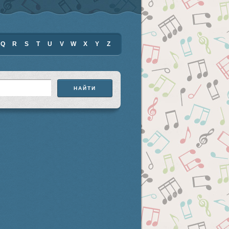
Q
R
S
T
U
V
W
X
Y
Z