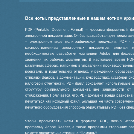
Все ноты, представленные в нашем нотном арх
PDF (Portable Document Format) – кроссплатформенный ф
электронной документации. Он был разработан для представле
– электронном виде полиграфической продукции. PDF - 
распространенных электронных документов, включая
необходимостью разработки компанией Adobe для феде
хранения их рабочих документов. В настоящее время PD
различных сферах, например в управлении производственны
юристами, в издательских отделах, учреждениях образов
отправки факсов, в документации, руководствах, судебной си
налоговой отчетности. PDF файл сохраняет используемые 
структуру оригинального документа вне зависимости от
отображения. Получается, что, PDF документ всегда равнознач
печататься как исходный файл. Большая же часть современ
печатного оборудования способна обрабатывать PDF без спе
Чтобы просмотреть ноты в формате .PDF, можно испол
программу Adobe Reader, а также программы сторонних ра
можете прочитать на странице “
Помощь
”).