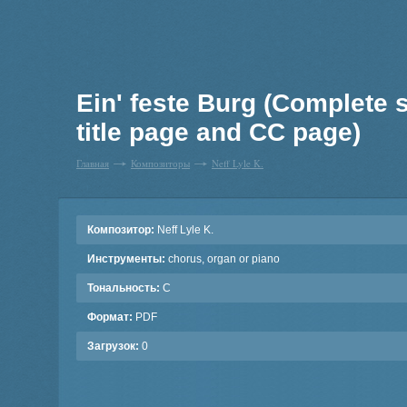
Ein' feste Burg (Complete 
title page and CC page)
Главная
Композиторы
Neff Lyle K.
Композитор:
Neff Lyle K.
Инструменты:
chorus, organ or piano
Тональность:
C
Формат:
PDF
Загрузок:
0