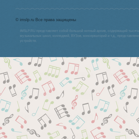
© imslp.ru Все права защищены
IMSLP.RU представляет собой большой нотный архив, содержащий тысяч
музыкальных школ, колледжей, ВУЗов, консерваторий и т.д., представле
устройств.