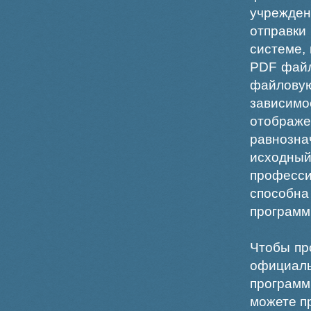
учрежде
отправки
системе,
PDF файл
файлов
зависи
отображ
равнознач
исходн
професс
способна
программ
Чтобы пр
официаль
программ
можете пр