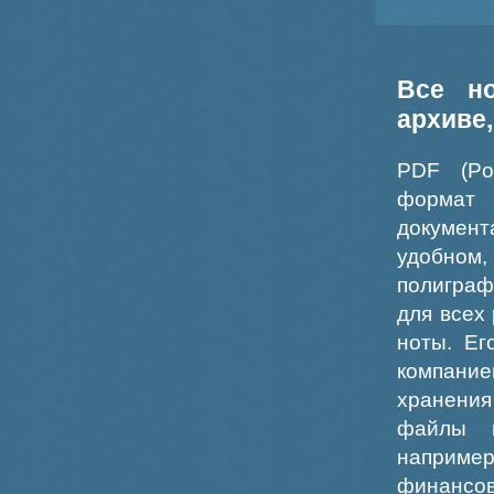
Все н
архиве
PDF (Po
формат
докумен
удобном
полиграф
для всех
ноты. Ег
компание
хранения
файлы ш
например
финансо