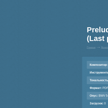
Prelu
(Last 
Главная
Комп
Композитор:
Инструмент
Тональность
Формат:
PD
Опус:
BWV 5
Загрузок:
0