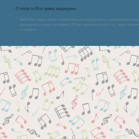
© imslp.ru Все права защищены
IMSLP.RU представляет собой большой нотный архив, содержащий тысяч
музыкальных школ, колледжей, ВУЗов, консерваторий и т.д., представле
устройств.