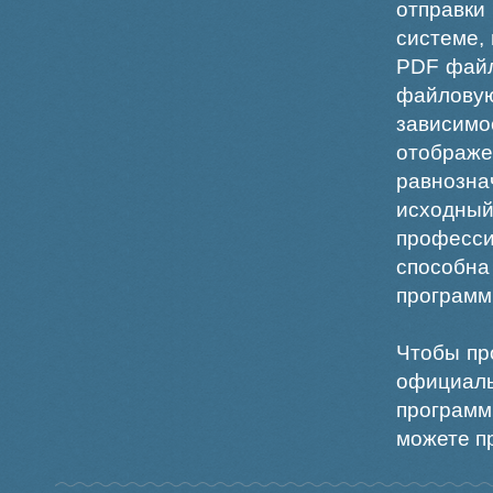
отправки
системе,
PDF файл
файлов
зависи
отображ
равнознач
исходн
професс
способна
программ
Чтобы пр
официаль
программ
можете пр