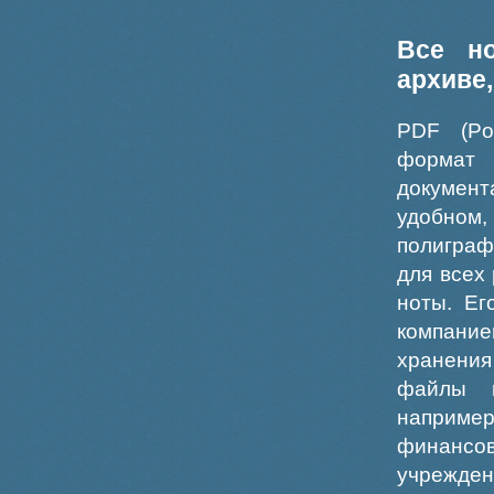
Все н
архиве
PDF (Po
формат
докумен
удобном
полиграф
для всех
ноты. Ег
компание
хранения
файлы ш
например
финансо
учрежде