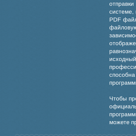
отправки
системе,
PDF файл
файлов
зависи
отображ
равнознач
исходн
професс
способна
программ
Чтобы пр
официаль
программ
можете пр