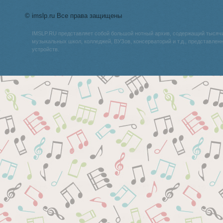
© imslp.ru Все права защищены
IMSLP.RU представляет собой большой нотный архив, содержащий тысяч
музыкальных школ, колледжей, ВУЗов, консерваторий и т.д., представле
устройств.