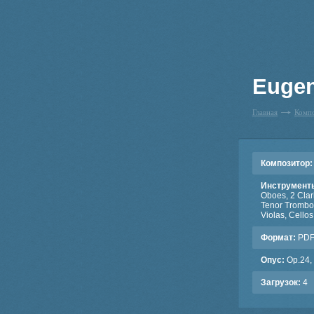
Eugen
Главная
Комп
Композитор:
Инструмент
Oboes, 2 Clari
Tenor Trombon
Violas, Cello
Формат:
PD
Опус:
Op.24,
Загрузок:
4