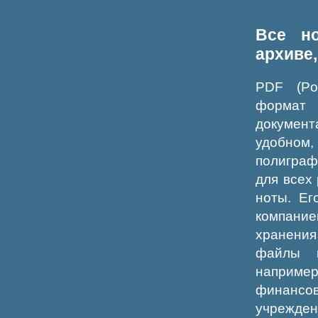
Все н
архиве
PDF (Po
формат
докумен
удобном
полиграф
для всех
ноты. Ег
компание
хранения
файлы ш
например
финансо
учрежде