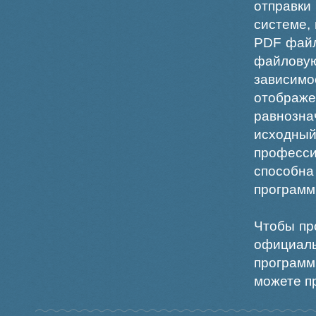
отправки
системе,
PDF файл
файлов
зависи
отображ
равнознач
исходн
професс
способна
программ
Чтобы пр
официаль
программ
можете пр