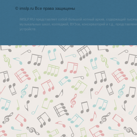
© imslp.ru Все права защищены
IMSLP.RU представляет собой большой нотный архив, содержащий тысяч
музыкальных школ, колледжей, ВУЗов, консерваторий и т.д., представле
устройств.