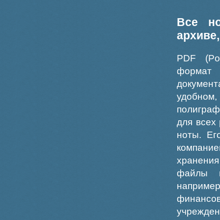
Все н
архиве
PDF (Po
формат
докумен
удобном
полиграф
для всех
ноты. Ег
компание
хранения
файлы ш
например
финансо
учрежде