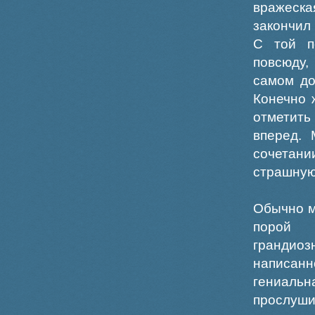
вражеска
закончил
С той п
повсюду,
самом до
Конечно 
отметить
вперед. 
сочетани
страшную
Обычно м
порой 
грандио
написан
гениальн
прослуши