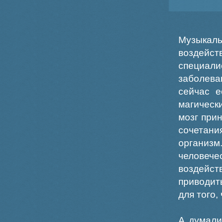
Музыка
воздейст
специали
заболева
сейчас е
магическ
мозг при
сочетан
организм
человече
воздейст
приводит
для того
А думали