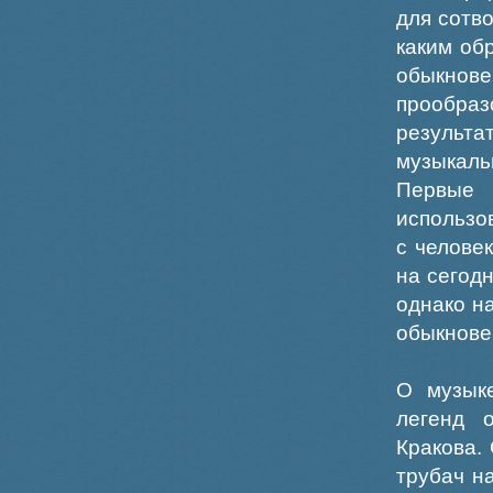
для сотво
каким об
обыкнов
прообраз
результа
музыкаль
Первые 
использо
с челове
на сегод
однако н
обыкнове
О музык
легенд 
Кракова.
трубач н