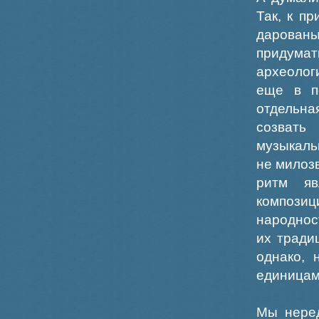
Так, к п
дарованы
придума
археолог
еще в п
отдельна
созвать
музыкаль
не милоз
ритм яв
компози
народнос
их тради
однако, 
единицам
Мы неред