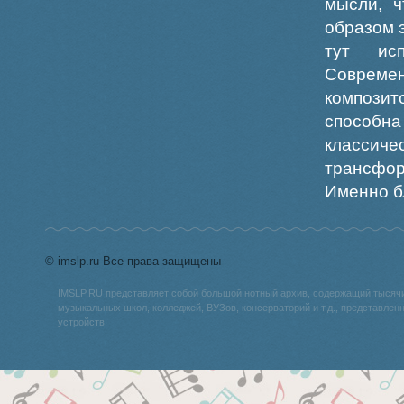
мысли, ч
образом 
тут ис
Совреме
компози
способна
классиче
трансфо
Именно бл
© imslp.ru Все права защищены
IMSLP.RU представляет собой большой нотный архив, содержащий тысяч
музыкальных школ, колледжей, ВУЗов, консерваторий и т.д., представле
устройств.