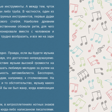
ые инструменты. А между тем, чуток
н либо труба. В частности, один из
трунных инструментов, первые дудки
кового стебля. Наиболее древним
ественники обожали ритм, для чего
ционировали вместе с человеком и
 трудно вообразить, и все же на заре
идно. Правда, если вы будете музыка
звук, это достаточно непредсказуемо.
ствие музыки высокой громкости на
лушать любимую мелодию за рулем на
ность автомобилиста. Бесспорно,
одам, например, к столкновению. На
и то обстоятельство, музыку какого
й бы ни был жанр, когда композиция
м, в хитросплетениях нотных знаков
 когда-либо написанном писателями.