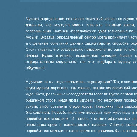
Музыка, определенно, оказывает заметный эффект на слушат
доказали, что мелодия может исцелять сложные хвори, 
воспоминания. Наконец исследователи дают толкование по
музыки. Вкратце, определенный сектор мозга принимает част
а отдельные сочетания данных характеристик способны осо
Стоит сказать, что воздействию подвержены не одни только
флоры. Нужно отметить, воздействие мелодии бывает к
отрицательным следствиям, так что, подбирать музыку д
обдуманно.
А думали ли вы, когда зародились звуки музыки? Так, в частно
звуки музыки дарованы нам свыше, так как человеческий мо
чудо. Хотя, различные исследователи говорят, будто первая 
общинном строе, когда люди увидели, что некоторая послед
уснуть, либо созывать стадо коров. Наверняка, при зар
благозвучной. Первобытные имитировали крик животных и 
первобытных мелодиях. И теперь у многих африканских н
аккомпаниатором в национальных напевах. Сложно сказат
первобытная мелодия в наше время понравилась бы не всяком