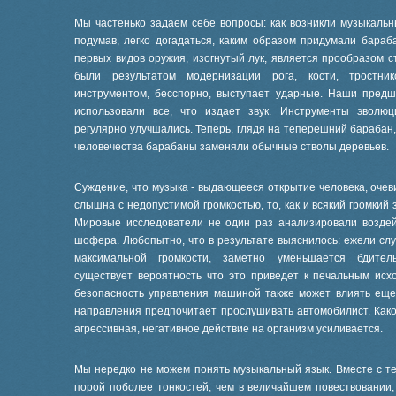
Мы частенько задаем себе вопросы: как возникли музыкальн
подумав, легко догадаться, каким образом придумали бараба
первых видов оружия, изогнутый лук, является прообразом с
были результатом модернизации рога, кости, тростни
инструментом, бесспорно, выступает ударные. Наши предш
использовали все, что издает звук. Инструменты эволю
регулярно улучшались. Теперь, глядя на теперешний барабан,
человечества барабаны заменяли обычные стволы деревьев.
Суждение, что музыка - выдающееся открытие человека, очев
слышна с недопустимой громкостью, то, как и всякий громкий 
Мировые исследователи не один раз анализировали воздей
шофера. Любопытно, что в результате выяснилось: ежели с
максимальной громкости, заметно уменьшается бдитель
существует вероятность что это приведет к печальным исх
безопасность управления машиной также может влиять еще 
направления предпочитает прослушивать автомобилист. Како
агрессивная, негативное действие на организм усиливается.
Мы нередко не можем понять музыкальный язык. Вместе с те
порой поболее тонкостей, чем в величайшем повествовании,