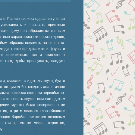
еля. Различные исследования ученых
успокаивать и навевать приятные
-настоящему невообразимым нюансам
отные характеристики произведения,
бым образом повлиять на человека.
 люди, также представители фауны и
ак позитивным, так и привести к
ля того, дабы прослушать, следует
сти, сказания свидетельствуют, будто
зг не сумел бы создать аналогичное
музыка возникла еще при первобытно-
овательность звуков помогает детям
ождении музыка была совершенно не
птиц, а ритм являлся главнейшим в
ародов барабан считается основным
ь точно, тем не менее, вероятно,
у.