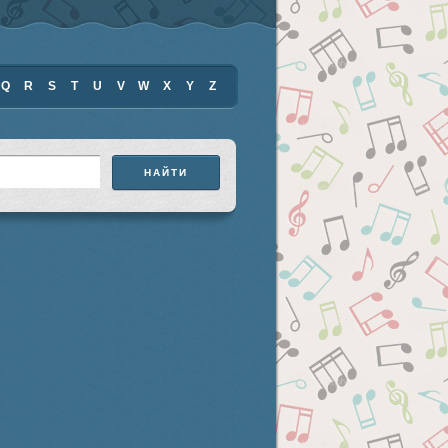
Q
R
S
T
U
V
W
X
Y
Z