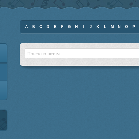
A
B
C
D
E
F
G
H
I
J
K
L
M
N
O
P