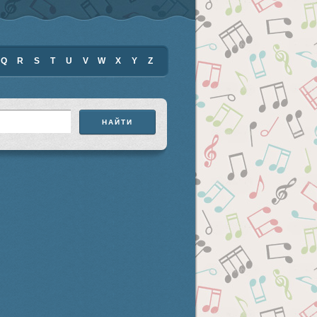
Q
R
S
T
U
V
W
X
Y
Z