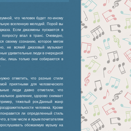
зумной, что человек будет по-иному
ельную вселенную мелодий. Порой вы
 джаза. Если джазмены пускаются в
 попросту впал в транс. Очевидно,
ся своему сознанию, которое мигом
но, не всякий джазовый музыкант
анные удивительные люди в очередной
убы, лишь только они собираются в
…
нужно отметить, что разные стили
амой приятными для человеческого
ельные люди давно отметили, что
риальное давление, здорово снимает
апример, тяжелый рок.Данный жанр
 раздражительности человека. Кроме
 понравится ли определенный стиль
 что, в том числе и ярым почитателям
 прослушивать обожаемую музыку на