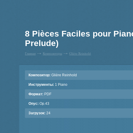
8 Pièces Faciles pour Piano
Prelude)
Главная
Композиторы
Glière Reinhold
Композитор:
Glière Reinhold
Инструменты:
1 Piano
Формат:
PDF
Опус:
Op.43
Загрузок:
24