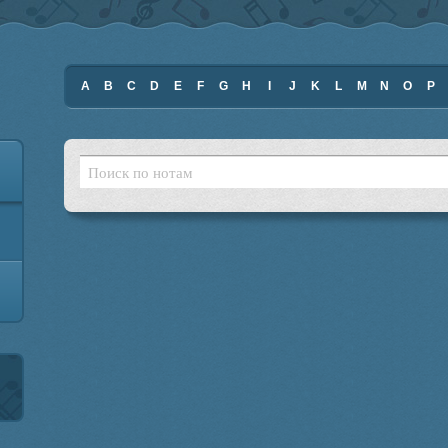
A
B
C
D
E
F
G
H
I
J
K
L
M
N
O
P