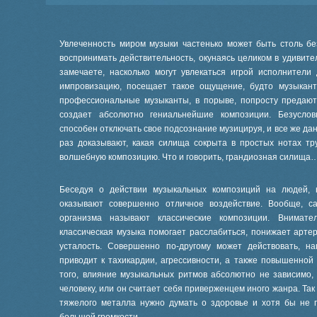
Увлеченность миром музыки частенько может быть столь бе
воспринимать действительность, окунаясь целиком в удивит
замечаете, насколько могут увлекаться игрой исполнители
импровизацию, посещает такое ощущение, будто музыкант
профессиональные музыканты, в порыве, попросту предают
создает абсолютно гениальнейшие композиции. Безуслов
способен отключать свое подсознание музицируя, и все же д
раз доказывают, какая силища сокрыта в простых нотах тр
волшебную композицию. Что и говорить, грандиозная силища
Беседуя о действии музыкальных композиций на людей, 
оказывают совершенно отличное воздействие. Вообще, с
организма называют классические композиции. Внимат
классическая музыка помогает расслабиться, понижает арте
усталость. Совершенно по-другому может действовать, н
приводит к тахикардии, агрессивности, а также повышенной
того, влияние музыкальных ритмов абсолютно не зависимо,
человеку, или он считает себя приверженцем иного жанра. Так
тяжелого металла нужно думать о здоровье и хотя бы не