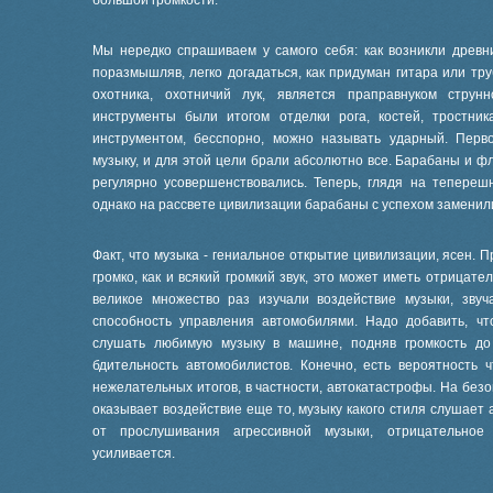
большой громкости.
Мы нередко спрашиваем у самого себя: как возникли древни
поразмышляв, легко догадаться, как придуман гитара или тр
охотника, охотничий лук, является праправнуком струн
инструменты были итогом отделки рога, костей, тростни
инструментом, бесспорно, можно называть ударный. Пер
музыку, и для этой цели брали абсолютно все. Барабаны и ф
регулярно усовершенствовались. Теперь, глядя на тепереш
однако на рассвете цивилизации барабаны с успехом замени
Факт, что музыка - гениальное открытие цивилизации, ясен. 
громко, как и всякий громкий звук, это может иметь отрицат
великое множество раз изучали воздействие музыки, зву
способность управления автомобилями. Надо добавить, чт
слушать любимую музыку в машине, подняв громкость до
бдительность автомобилистов. Конечно, есть вероятность 
нежелательных итогов, в частности, автокатастрофы. На без
оказывает воздействие еще то, музыку какого стиля слушает 
от прослушивания агрессивной музыки, отрицательное
усиливается.