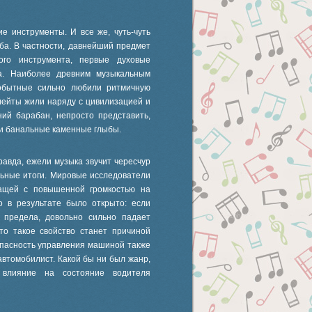
е инструменты. И все же, чуть-чуть
уба. В частности, давнейший предмет
ного инструмента, первые духовые
ка. Наиболее древним музыкальным
вобытные сильно любили ритмичную
лейты жили наряду с цивилизацией и
ний барабан, непросто представить,
ли банальные каменные глыбы.
Правда, ежели музыка звучит чересчур
ельные итоги. Мировые исследователи
чащей с повышенной громкостью на
о в результате было открыто: если
 предела, довольно сильно падает
что такое свойство станет причиной
опасность управления машиной также
автомобилист. Какой бы ни был жанр,
 влияние на состояние водителя