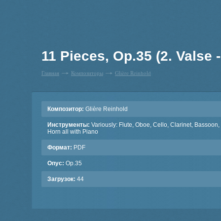
11 Pieces, Op.35 (2. Valse -
Главная
Композиторы
Glière Reinhold
Композитор:
Glière Reinhold
Инструменты:
Variously: Flute, Oboe, Cello, Clarinet, Bassoon,
Horn all with Piano
Формат:
PDF
Опус:
Op.35
Загрузок:
44