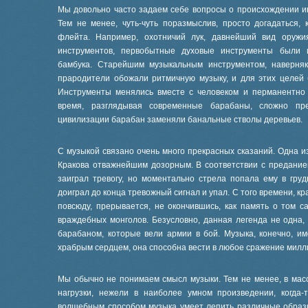
Мы довольно часто задаем себе вопросы о происхождении и
Тем не менее, чуть-чуть поразмыслив, просто догадаться,
флейта. Например, охотничий лук, давнейший вид оружи
инструментов, первобытные духовые инструменты были и
бамбука. Старейшим музыкальным инструментом, наверня
прародители обожали ритмичную музыку, и для этих целей
Инструменты менялись вместе с человеком и перманентно
время, разглядывая современные барабаны, сложно пр
цивилизации барабан заменяли банальные стволы деревьев.
С музыкой связано очень много прекрасных сказаний. Одна и
Кракова отважнейшим дозорным. В соответствии с преданием
заиграл тревогу, но моментально стрела попала ему в гру
доиграл до конца тревожный сигнал и упал. С того времени, к
повсюду, прерывается, не окончившись, как память о том с
враждебных монголов. Безусловно, данная легенда не одна, 
барабаном, которые вели армии в бой. Музыка, конечно, им
храбрым сердцем, она способна вести в любое сражение милл
Мы обычно не понимаем смысл музыки. Тем не менее, в мас
нагрузки, нежели в наиболее умном произведении, когда-
волшебным способом музыка умеет лепить различные образы