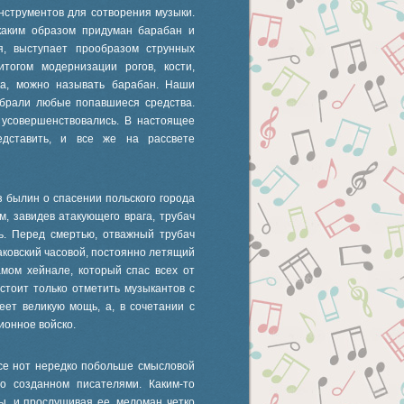
нструментов для сотворения музыки.
 каким образом придуман барабан и
я, выступает прообразом струнных
тогом модернизации рогов, кости,
ка, можно называть барабан. Наши
 брали любые попавшиеся средства.
 усовершенствовались. В настоящее
едставить, и все же на рассвете
з былин о спасении польского города
, завидев атакующего врага, трубач
дь. Перед смертью, отважный трубач
раковский часовой, постоянно летящий
амом хейнале, который спас всех от
стоит только отметить музыкантов с
еет великую мощь, а, в сочетании с
ионное войско.
се нот нередко побольше смысловой
то созданном писателями. Каким-то
, и прослушивая ее, меломан четко