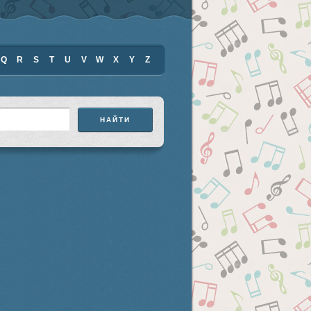
Q
R
S
T
U
V
W
X
Y
Z