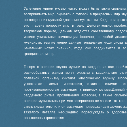
Увлечение миром музыки часто может быть таким сильным,
воспринимать мир, окунаясь с головой в прекрасный мир зву
поглощены их музыкой джазовые музыканты. Когда они срываю
этот парень попросту впал в транс. Действительно, профе
творческом порыве, целиком отдаются собственному подсоз
истине уникальные композиции. Конечно, не любой джазм
музицируя, тем не менее данные гениальные люди снова до
банальных нотах пианино, когда они соединяются в во
грандиозная мощь…
Говоря о влиянии звуков музыки на каждого из нас, необх
разнообразные жанры могут оказывать кардинально отли
полезной организму считают классическую музыку. Иссл
успокаивает, лечит гипертонию, отлично снимает с
противоположностью выступает, к примеру, металл.Данный 
сердечного ритма, проявлениям агрессии, а также сильно
влияние музыкальных ритмов совершенно не зависит от того
стиль слушателю, или он выступает приверженцем другого ж
тяжелого металла необходимо порассуждать о здоровь
повышенных громкостях.