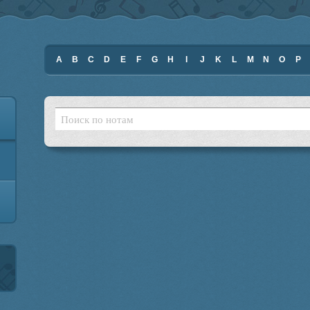
A
B
C
D
E
F
G
H
I
J
K
L
M
N
O
P