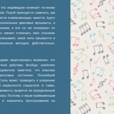
 что индивидуум начинает по-иному
ков. Порой приходится замечать, как
тся в импровизации, кажется, будто
ссиональные джазовые музыканты, в
нанию, и оно тут же генерирует по
ен сможет отключать свое сознание
казывают, какая сила скрывается в
лшебную мелодию. Действительно,
одимо акцентировать внимание, что
чное действие. Вообще, наиболее
едователи заметили, что классика
трессовые состояния. Полнейшей
стиль может приводить к ускорению
й нервозности слушателя. А также,
 момента, нравится ли определенный
анра. Поэтому, и ярым приверженцам
е и ограничить прослушивание на