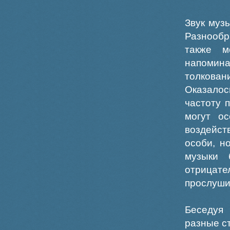
Звук муз
Разнообр
также м
напомин
толкован
Оказалос
частоту 
могут ос
воздейст
особи, н
музыки 
отрицате
прослуши
Беседуя 
разные с