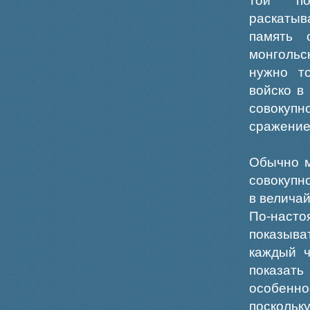
той по
раскаты
память 
монгольс
нужно т
войско в
совокупн
сражение
Обычно м
совокупн
в велича
По-наст
показыва
каждый ч
показат
особенно
посколь