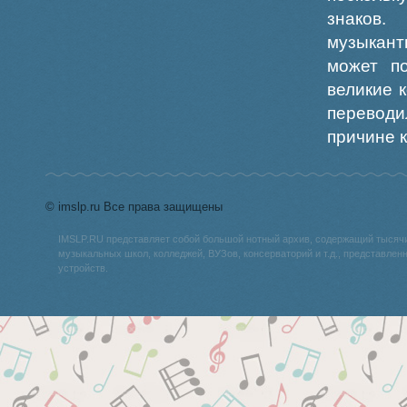
знаков.
музыкант
может п
великие 
переводи
причине к
© imslp.ru Все права защищены
IMSLP.RU представляет собой большой нотный архив, содержащий тысяч
музыкальных школ, колледжей, ВУЗов, консерваторий и т.д., представле
устройств.