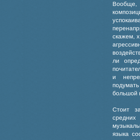
Вообще, 
композиц
успокаив
перенап
скажем, 
агрессив
воздейст
ли опре
почитате
и непре
подумать
большой 
Стоит з
средних
музыкаль
языка со