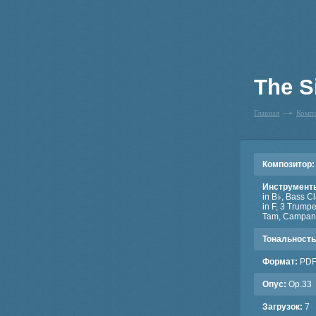
The S
Главная
Комп
Композитор:
Инструмент
in B♭, Bass C
in F, 3 Trump
Tam, Campanell
Тональность
Формат:
PD
Опус:
Op.33
Загрузок:
7