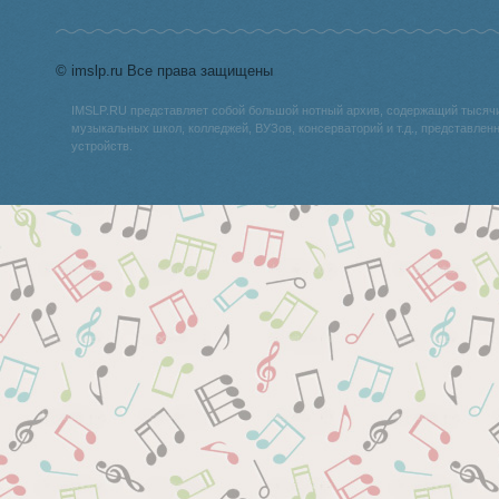
© imslp.ru Все права защищены
IMSLP.RU представляет собой большой нотный архив, содержащий тысяч
музыкальных школ, колледжей, ВУЗов, консерваторий и т.д., представле
устройств.