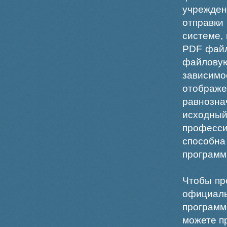
учрежде
отправки
системе,
PDF файл
файлов
зависи
отображ
равнознач
исходн
професс
способна
программ
Чтобы пр
официаль
программ
можете пр