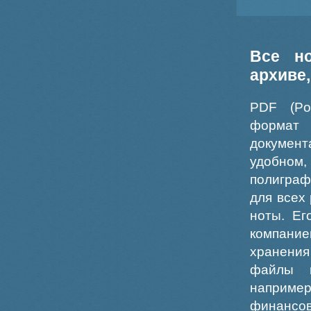
Все н
архиве
PDF (Po
формат
докумен
удобном
полиграф
для всех
ноты. Ег
компание
хранения
файлы ш
например
финансо