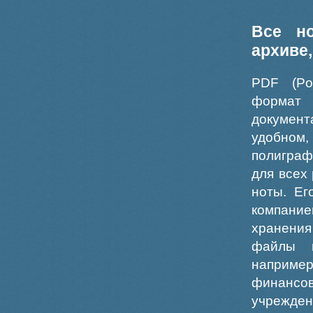
Все н
архиве
PDF (Po
формат
докумен
удобном
полиграф
для всех
ноты. Ег
компание
хранения
файлы ш
например
финансо
учрежде