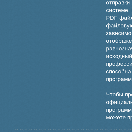
отправки
системе,
PDF файл
файлов
зависи
отображ
равнознач
исходн
професс
способна
программ
Чтобы пр
официаль
программ
можете пр