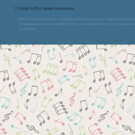
© imslp.ru Все права защищены
IMSLP.RU представляет собой большой нотный архив, содержащий тысяч
музыкальных школ, колледжей, ВУЗов, консерваторий и т.д., представле
устройств.